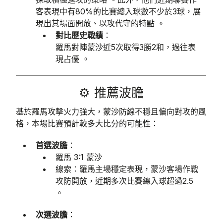
客表現中有80%的比賽總入球數不少於3球，展
現出其場面開放、以攻代守的特點 。
對比歷史戰績
：
羅馬對陣蒙沙近5次取得3勝2和，過往表
現占優 。
⚙️ 推薦波膽
基於羅馬攻擊火力強大，蒙沙防線不穩且偏向對攻的風
格，本場比賽預計較多大比分的可能性：
首選波膽
：
羅馬 3:1 蒙沙
線索：羅馬主場穩定表現，蒙沙客場作戰
攻防開放，近期多次比賽總入球超過2.5
。
次選波膽
：