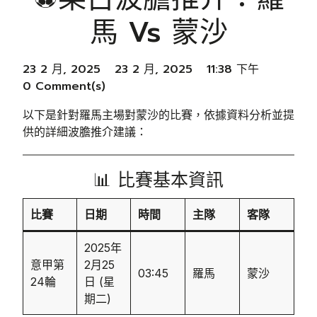
馬 Vs 蒙沙
23 2 月, 2025
23 2 月, 2025
11:38 下午
0 Comment(s)
以下是針對羅馬主場對蒙沙的比賽，依據資料分析並提
供的詳細波膽推介建議：
📊 比賽基本資訊
比賽
日期
時間
主隊
客隊
2025年
意甲第
2月25
03:45
羅馬
蒙沙
24輪
日 (星
期二)