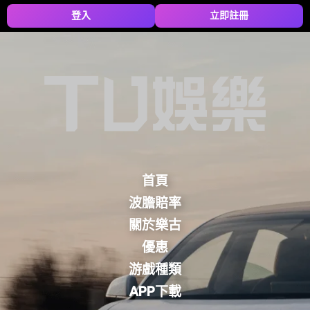
登入
立即註冊
首頁
波膽賠率
關於樂古
優惠
游戲種類
APP下載