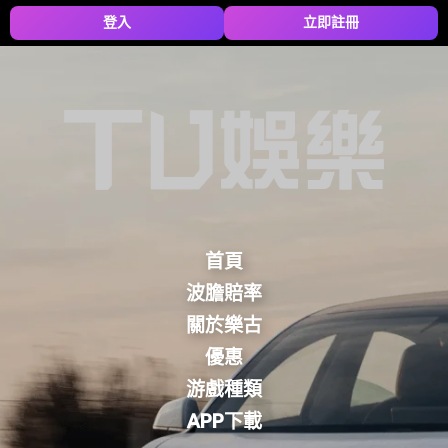
登入
立即註冊
首頁
波膽賠率
關於樂古
優惠
游戲種類
APP下載