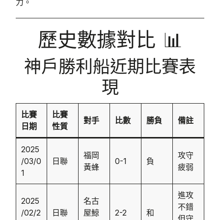
力。
歷史數據對比 📊
神戶勝利船近期比賽表
現
比賽
比賽
對手
比數
勝負
備註
日期
性質
2025
福岡
攻守
/03/0
日聯
0-1
負
黃蜂
疲弱
1
進攻
2025
名古
不錯
/02/2
日聯
屋鯨
2-2
和
但守