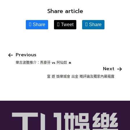
Share article
Share
Tweet
Share
Previous
樂古波膽推介：燕豪芬 vs 阿仙奴 🔥
Next
富 遊 娛樂城會 出金 嘅評論及獨家內幕揭露