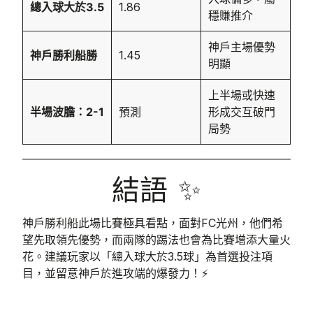
總入球大於3.5
1.86
穩賺推介
神戶主場優勢
神戶勝利船勝
1.45
明顯
上半場或快速
半場波膽：2-1
預測
形成交互破門
局勢
結語 ✨
神戶勝利船此場比賽極具看點，面對FC光州，他們希
望先取領先優勢，而兩隊的踢法也會為比賽增添大量火
花。建議玩家以「總入球大於3.5球」為首選投注項
目，並留意神戶於進攻端的爆發力！⚡️