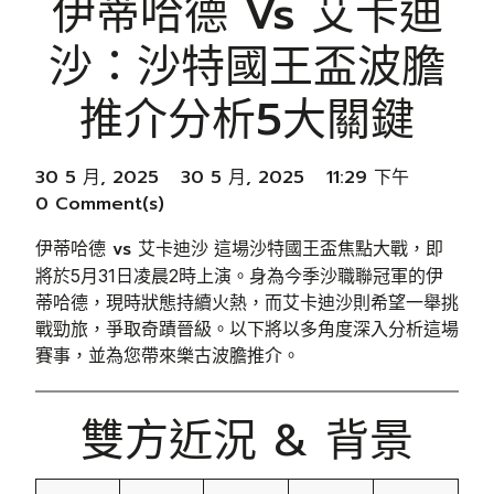
伊蒂哈德 Vs 艾卡迪
沙：沙特國王盃波膽
推介分析5大關鍵
30 5 月, 2025
30 5 月, 2025
11:29 下午
0 Comment(s)
伊蒂哈德 vs 艾卡迪沙
這場沙特國王盃焦點大戰，即
將於5月31日凌晨2時上演。身為今季沙職聯冠軍的伊
蒂哈德，現時狀態持續火熱，而艾卡迪沙則希望一舉挑
戰勁旅，爭取奇蹟晉級。以下將以多角度深入分析這場
賽事，並為您帶來樂古波膽推介。
雙方近況 & 背景