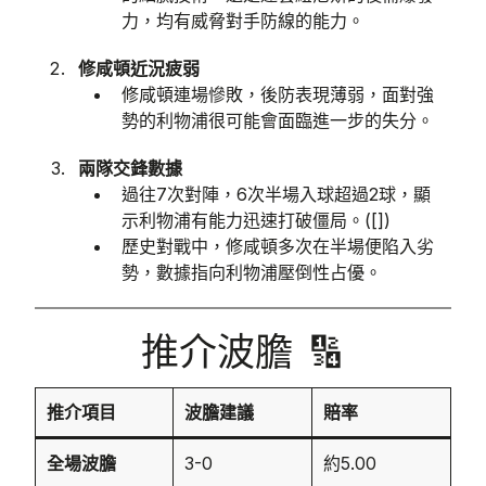
力，均有威脅對手防線的能力。
修咸頓近況疲弱
修咸頓連場慘敗，後防表現薄弱，面對強
勢的利物浦很可能會面臨進一步的失分。
兩隊交鋒數據
過往7次對陣，6次半場入球超過2球，顯
示利物浦有能力迅速打破僵局。([])
歷史對戰中，修咸頓多次在半場便陷入劣
勢，數據指向利物浦壓倒性占優。
推介波膽 🔢
推介項目
波膽建議
賠率
全場波膽
3-0
約5.00