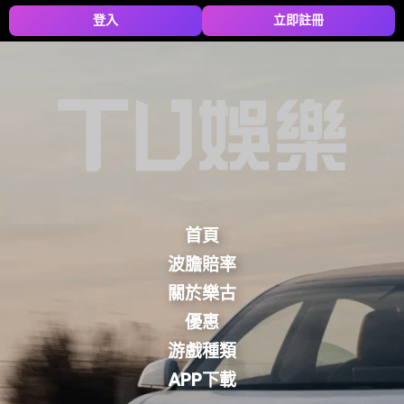
登入
立即註冊
首頁
波膽賠率
關於樂古
優惠
游戲種類
APP下載