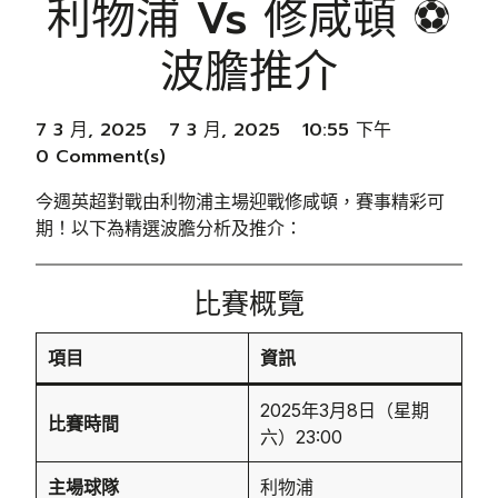
利物浦 Vs 修咸頓 ⚽️
波膽推介
7 3 月, 2025
7 3 月, 2025
10:55 下午
0 Comment(s)
今週英超對戰由利物浦主場迎戰修咸頓，賽事精彩可
期！以下為精選波膽分析及推介：
比賽概覽
項目
資訊
2025年3月8日（星期
比賽時間
六）23:00
主場球隊
利物浦