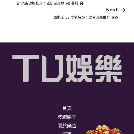
🏆 樂古波膽推介：諾定咸森林 VS 曼城 🏟️
Next
車路士 vs 李斯特城：樂古波膽推介 🎯⚽
首頁
波膽賠率
關於樂古