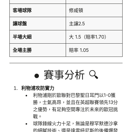
客場球隊
修咸頓
讓球盤
主讓2.5
半場大細
大 1.5（賠率1.70）
全場主勝
賠率 1.05
● 賽事分析 🔍
利物浦攻防實力
利物浦剛於歐聯對巴黎聖日耳門以1-0獲
勝，士氣高昂，並且在英超聯賽領先13分
之優勢，有足夠空間專注於未來的歐冠挑
戰。
球隊鋒線火力十足，無論是穆罕默德沙拿
的細膩技術、還是達雲紐尼斯的後備爆發