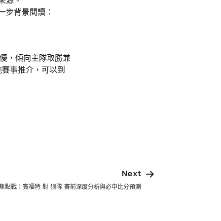
來源。
一步背景閱讀：
佔優，傾向主隊取勝兼
他賽事推介，可以到
Next
超焦點戰：賓福特 對 狼隊 賽前深度分析與必中比分預測