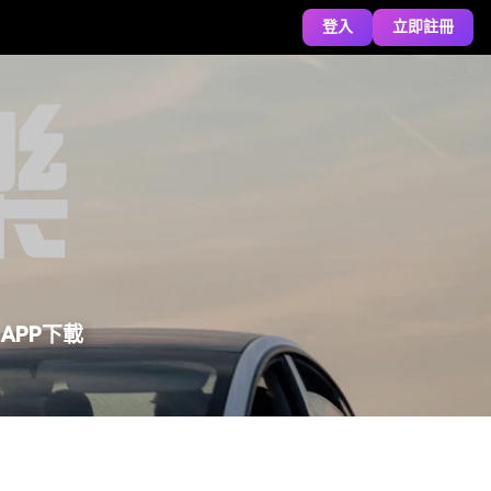
登入
立即註冊
APP下載