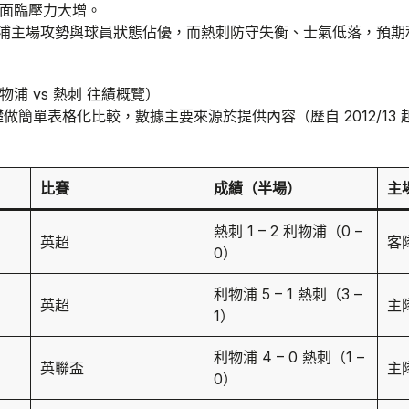
場面臨壓力大增。
浦主場攻勢與球員狀態佔優，而熱刺防守失衡、士氣低落，預期
物浦 vs 熱刺 往績概覽）
做簡單表格化比較，數據主要來源於提供內容（歷自 2012/13
比賽
成績（半場）
主
熱刺 1 – 2 利物浦（0 –
英超
客
0）
利物浦 5 – 1 熱刺（3 –
英超
主
1）
利物浦 4 – 0 熱刺（1 –
英聯盃
主
0）