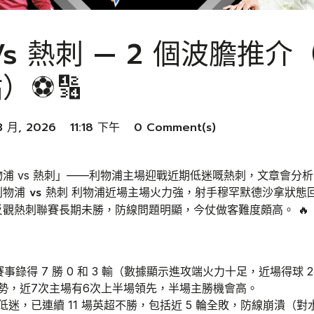
Vs 熱刺 — 2 個波膽推
）⚽🔢
3 月, 2026
11:18 下午
0 Comment(s)
浦 vs 熱刺」——利物浦主場迎戰近期低迷嘅熱刺，文章會分
利物浦 vs 熱刺
利物浦近場主場火力強，射手穆罕默德沙拿狀態
觀熱刺聯賽長期未勝，防線問題明顯，今仗做客難度頗高。 🔥
事錄得 7 勝 0 和 3 輸（數據顯示進攻端火力十足，近場得球 2
勢，近7次主場有6次上半場領先，半場主勝機會高。
低迷，已連續 11 場英超不勝，包括近 5 輪全敗，防線崩潰（