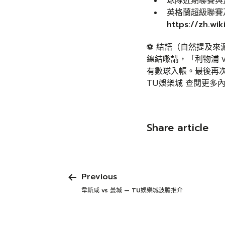
球隊近期聯賽與
英格蘭超級聯賽
https://zh.
⚽ 結語（自然提及來
總結嚟講，「利物浦 
有數球入帳。最後再
TU娛樂城 查閱更多
Share article
Previous
韋斯咸 vs 曼城 — TU娛樂城波膽推介