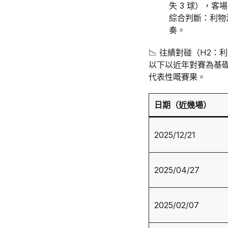
失 3 球），客
綜合判斷：利物
奏。
📉 往績對碰（H2：利
以下以近年對賽為基礎
代表性嘅賽果。
日期（近幾場）
2025/12/21
2025/04/27
2025/02/07