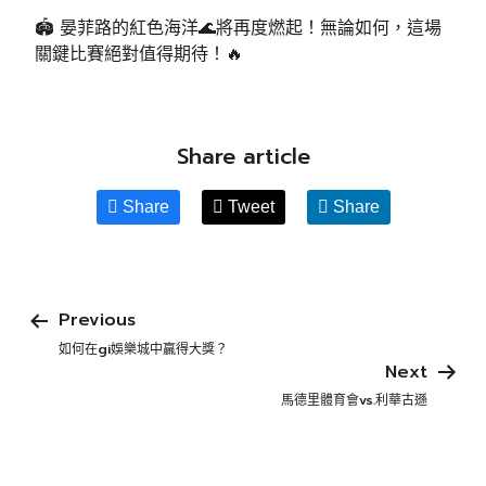
🏟️ 晏菲路的紅色海洋🌊將再度燃起！無論如何，這場
關鍵比賽絕對值得期待！🔥
Share article
Share
Tweet
Share
Previous
如何在gi娛樂城中贏得大獎？
Next
馬德里體育會vs.利華古遜