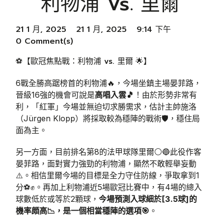
利物浦 Vs. 里爾
21 1 月, 2025
21 1 月, 2025
9:14 下午
0 Comment(s)
利物浦 vs. 里爾
⚽️【歐冠焦點戰：
🌟】
6戰全勝高踞榜首的利物浦🔥，今場坐鎮主場晏菲路，
晉級16強的機會可說是
高唱入雲🎵
！由於形勢非常有
利，「紅軍」今場並無迫切求勝需求，估計主帥施洛
（Jürgen Klopp）將採取較為穩陣的戰術🛡️，穩住局
面為主。
另一方面，目前排名第8的法甲球隊里爾⚪🔵此役作客
晏菲路，面對實力強勁的利物浦，顯然不敢輕舉妄動
⚠️。相信里爾今場的目標是全力守住防線，爭取拿到1
分⚽✊。再加上利物浦近5場歐冠比賽中，有4場的總入
球數低於或等於2顆球，
今場預測入球細於[3.5球]的
機率頗高📉，是一個相當穩陣的選項🎯
。