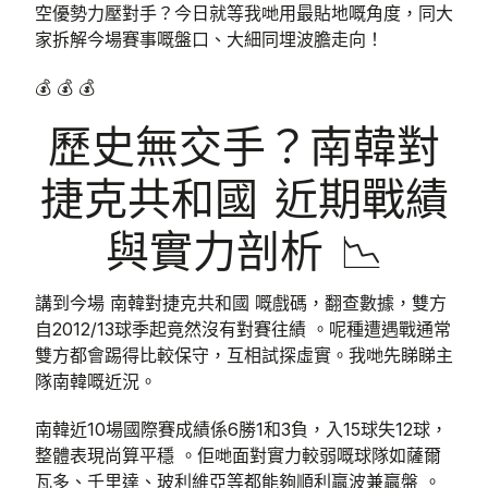
空優勢力壓對手？今日就等我哋用最貼地嘅角度，同大
家拆解今場賽事嘅盤口、大細同埋波膽走向！
💰 💰 💰
歷史無交手？南韓對
捷克共和國 近期戰績
與實力剖析 📉
講到今場 南韓對捷克共和國 嘅戲碼，翻查數據，雙方
自2012/13球季起竟然沒有對賽往績 。呢種遭遇戰通常
雙方都會踢得比較保守，互相試探虛實。我哋先睇睇主
隊南韓嘅近況。
南韓近10場國際賽成績係6勝1和3負，入15球失12球，
整體表現尚算平穩 。佢哋面對實力較弱嘅球隊如薩爾
瓦多、千里達、玻利維亞等都能夠順利贏波兼贏盤 。