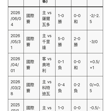
客)
2026
主 vs
國際
1-0
0-0
-2/-2.
/06/0
薩爾
賽
勝
和
5
4
瓦多
2026
主 vs
國際
5-0
2-0
/05/3
千里
-3/0
賽
勝
勝
1
達
2026
客 vs
國際
0-1
0-0
+0.5/
/04/
奧地
賽
負
和
+1
01
利
2026
主 vs
國際
0-4
0-2
0/+0.
/03/2
科特
賽
負
負
5
8
迪瓦
2025
國際
主 vs
1-0
0-0
-0.5/-
/11/1