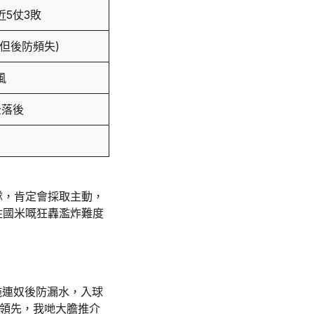
近5仗3敗
但後防頻失)
風
全落後
隊，肯定會採取主動，
住國米嘅狂轟濫炸難度
拖連奴後防漏水，入球
場領先，我哋大膽推介