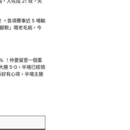
 輸，入咗成 21 球，失
。各項賽事近 5 場輸
強腳軟」嘅老毛病，今
0% ！仲要留意一個重
勝 5-0，半場已經領
奴真係好有心得，半場主勝