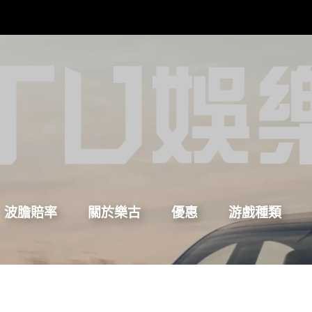
波膽賠率
關於樂古
優惠
游戲種類