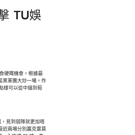
擊 TU娛
食硬嘅機會。根據最
睇好藍黑軍團大炒一場。作
點樣可以從中搵到筍
贏，見到弱隊就更加唔
最近兩場分別贏克雷莫