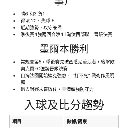
事）
勝6 和3 負1
得球 20、失球 9
近期強勢，攻守兼備
季後賽4強兩回合涉4:1淘汰西部聯，晉級決賽
墨爾本勝利
常規賽第5，季後賽先破西悉尼流浪者，後擊敗
奧克蘭FC強勢晉級決賽
自淘汰圈開始連克強敵， “打不死” 戰術作風明
顯
過去對賽未嘗敗仗，具備頑強防守力
入球及比分趨勢
項目
數據/觀察