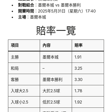
對戰組合
：墨爾本城 vs 墨爾本勝利
開賽時間
：2025年5月31日（星期六）17:40
主場
：墨爾本城
賠率一覽
項目
內容
賠率
主勝
墨爾本城
1.91
和局
–
3.25
客勝
墨爾本勝利
3.30
入球大2.5
大於2.5球
1.78
入球小2.5
低於2.5球
1.92