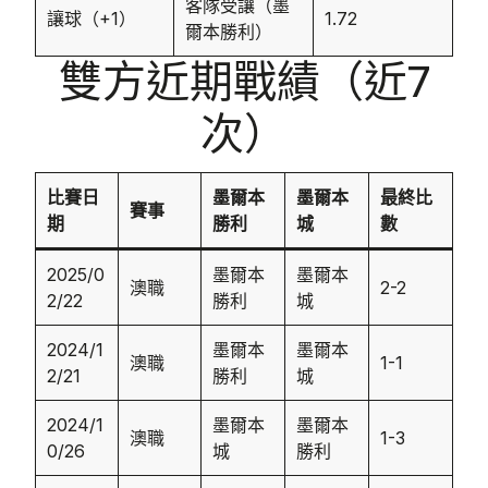
客隊受讓（墨
讓球（+1）
1.72
爾本勝利）
雙方近期戰績（近7
次）
比賽日
墨爾本
墨爾本
最終比
賽事
期
勝利
城
數
2025/0
墨爾本
墨爾本
澳職
2-2
2/22
勝利
城
2024/1
墨爾本
墨爾本
澳職
1-1
2/21
勝利
城
2024/1
墨爾本
墨爾本
澳職
1-3
0/26
城
勝利