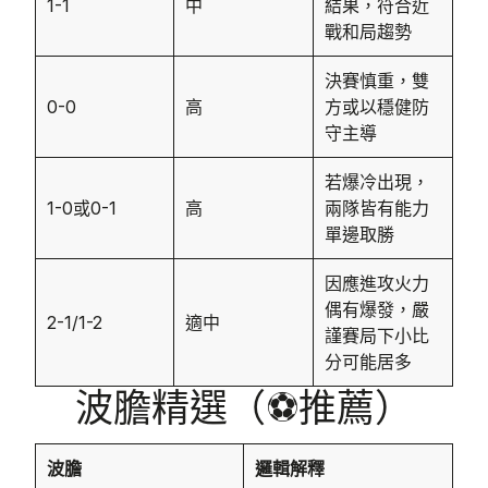
1-1
中
結果，符合近
戰和局趨勢
決賽慎重，雙
0-0
高
方或以穩健防
守主導
若爆冷出現，
1-0或0-1
高
兩隊皆有能力
單邊取勝
因應進攻火力
偶有爆發，嚴
2-1/1-2
適中
謹賽局下小比
分可能居多
波膽精選（⚽推薦）
波膽
邏輯解釋