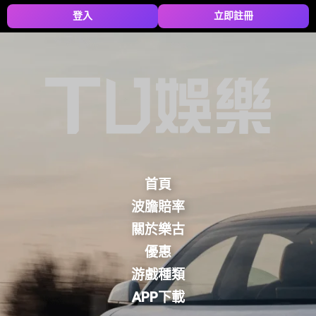
登入
立即註冊
首頁
波膽賠率
關於樂古
優惠
游戲種類
APP下載