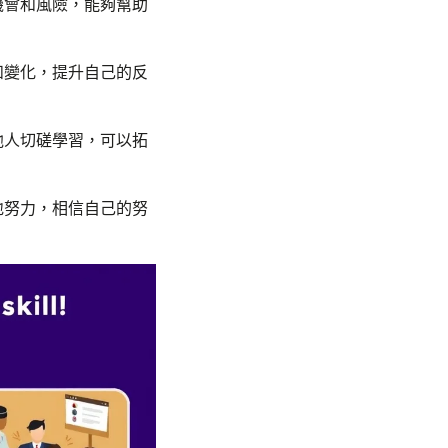
機會和風險，能夠幫助
和變化，提升自己的反
他人切磋學習，可以拓
地努力，相信自己的努