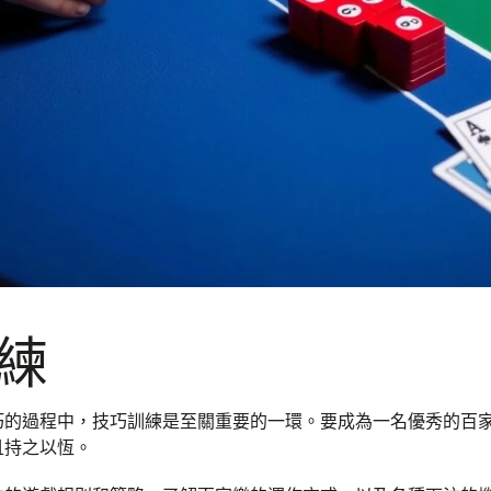
練
巧的過程中，技巧訓練是至關重要的一環。要成為一名優秀的百
且持之以恆。