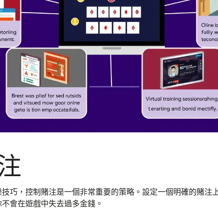
注
樂技巧，控制賭注是一個非常重要的策略。設定一個明確的賭注
你不會在遊戲中失去過多金錢。