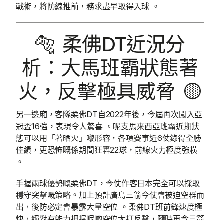
戰術，將防線推前，務求盡早取得入球 。
🐅 柔佛DT近況分
析：大馬班霸狀態著
火，反擊極具威脅 🟡
另一邊廂，客隊柔佛DT自2022年後，今屆再次闖入亞
冠盃16強，表現令人驚喜 。呢支馬來西亞班霸近期狀
態可以用「著晒火」嚟形容，各項賽事近6仗錄得全勝
佳績，更恐怖嘅係期間狂轟22球，前線火力極度強橫
。
手握兩球優勢嘅柔佛DT，今仗作客日本完全可以採取
穩守突擊嘅策略。加上預計廣島三箭今仗會被迫空群而
出，後防必定會暴露大量空位 。柔佛DT班前鋒速度極
快，絕對有能力把握呢啲空位大打反擊，隨時再令三箭