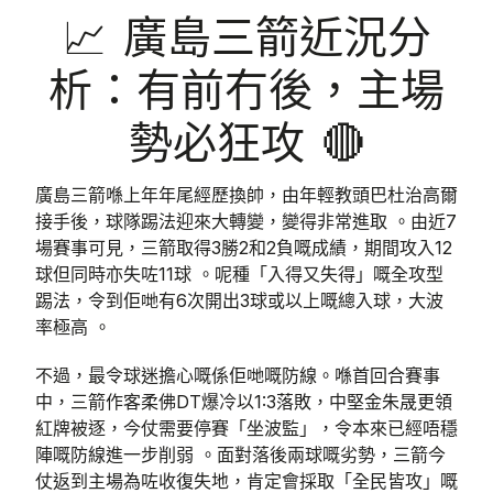
📈 廣島三箭近況分
析：有前冇後，主場
勢必狂攻 🔴
廣島三箭喺上年年尾經歷換帥，由年輕教頭巴杜治高爾
接手後，球隊踢法迎來大轉變，變得非常進取 。由近7
場賽事可見，三箭取得3勝2和2負嘅成績，期間攻入12
球但同時亦失咗11球 。呢種「入得又失得」嘅全攻型
踢法，令到佢哋有6次開出3球或以上嘅總入球，大波
率極高 。
不過，最令球迷擔心嘅係佢哋嘅防線。喺首回合賽事
中，三箭作客柔佛DT爆冷以1:3落敗，中堅金朱晟更領
紅牌被逐，今仗需要停賽「坐波監」，令本來已經唔穩
陣嘅防線進一步削弱 。面對落後兩球嘅劣勢，三箭今
仗返到主場為咗收復失地，肯定會採取「全民皆攻」嘅