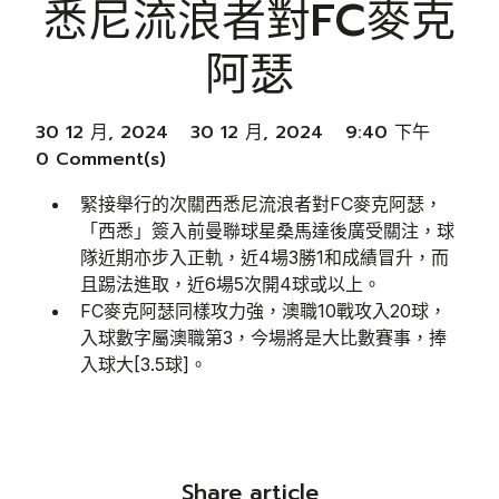
悉尼流浪者對FC麥克
阿瑟
30 12 月, 2024
30 12 月, 2024
9:40 下午
0 Comment(s)
緊接舉行的次關西悉尼流浪者對FC麥克阿瑟，
「西悉」簽入前曼聯球星桑馬達後廣受關注，球
隊近期亦步入正軌，近4場3勝1和成績冒升，而
且踢法進取，近6場5次開4球或以上。
FC麥克阿瑟同樣攻力強，澳職10戰攻入20球，
入球數字屬澳職第3，今場將是大比數賽事，捧
入球大[3.5球]。
Share article