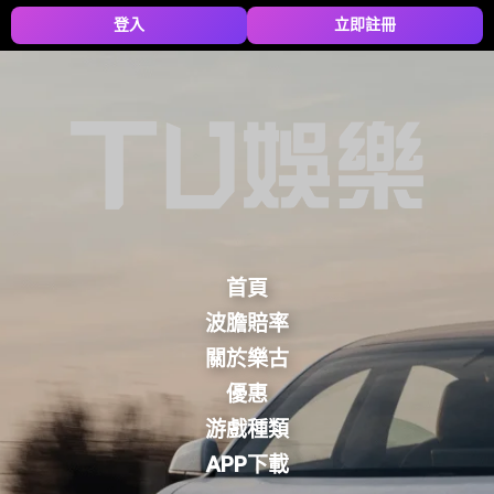
登入
立即註冊
首頁
波膽賠率
關於樂古
優惠
游戲種類
APP下載