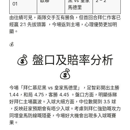
歐聯
黑 vs 皇家
2 – 2
01
馬德里
由往績可見，兩隊交手互有勝負，但首回合拜仁作客已
經贏 2:1 先拔頭籌 ，今場返到主場，心理優勢更加明
顯。
💰
💰 盤口及賠率分析
💰
今場「拜仁慕尼黑 vs 皇家馬德里」，足智彩開出主勝
1.44，和局 4.75，客勝 4.45 。盤口方面，明顯係睇
好拜仁主場贏波。入球大細方面，中位數開到 3.5 球
，反映莊家預期會有唔少入球。考慮到拜仁強勁嘅攻力
同埋皇馬防線嘅隱憂，今場好大機會出現多入球嘅賽
果。