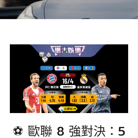
⚽ 歐聯 8 強對決：5