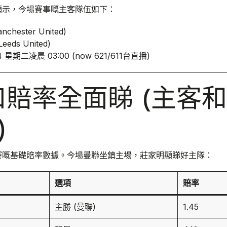
顯示，今場賽事嘅主客隊伍如下：
chester United)
eds United)
4 星期二凌晨 03:00 (now 621/611台直播)
口賠率全面睇 (主客和
)
賽嘅基礎賠率數據。今場曼聯坐鎮主場，莊家明顯睇好主隊：
選項
賠率
主勝 (曼聯)
1.45