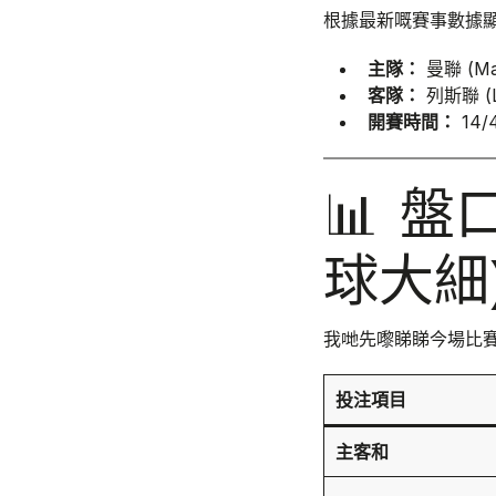
根據最新嘅賽事數據
主隊：
曼聯 (Man
客隊：
列斯聯 (Le
開賽時間：
14/
📊 盤
球大細
我哋先嚟睇睇今場比
投注項目
主客和