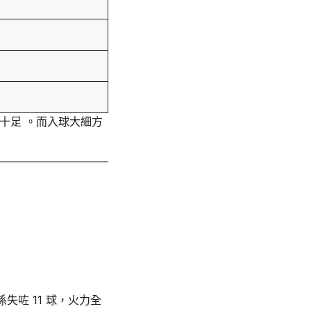
心十足 。而入球大細方
係失咗 11 球，火力全