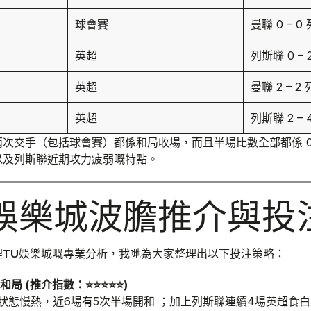
球會賽
曼聯 0 – 0 
英超
列斯聯 0 – 2
英超
曼聯 2 – 2 
英超
列斯聯 2 – 4
次交手（包括球會賽）都係和局收場，而且半場比數全部都係 0
以及列斯聯近期攻力疲弱嘅特點。
TU娛樂城波膽推介與投
TU娛樂城
埋
嘅專業分析，我哋為大家整理出以下投注策略：
和局 (推介指數：⭐⭐⭐⭐⭐)
狀態慢熱，近6場有5次半場開和 ；加上列斯聯連續4場英超食白