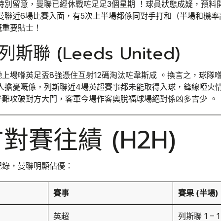
特別留意，曼聯已經休戰咗足足3個星期 ！球員狀態成疑，預料
曼聯近6場比賽入面，有5次上半場都係同對手打和（半場和機率高
嘅重要貼士！
斯聯 (Leeds United)
上場喺英足盃8強憑住互射12碼淘汰咗韋斯咸 。換言之，球隊
人擔憂嘅係，列斯聯近4場英超賽事都未能取得入球，鋒線啞火情
好難攻破對方大門，客軍今場作客奧脫福球場絕對係凶多吉少 。
方對賽往績 (H2H)
紀錄，曼聯明顯佔優：
賽事
賽果 (半場)
英超
列斯聯 1 – 1