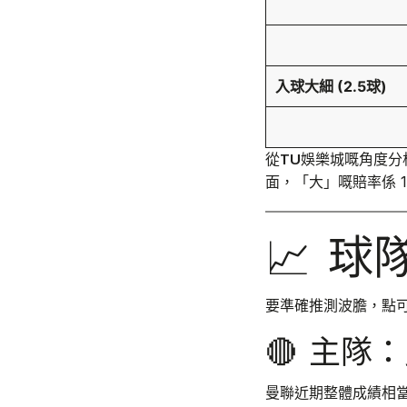
入球大細 (2.5球)
TU娛樂城
從
嘅角度分
面，「大」嘅賠率係 
📈 
要準確推測波膽，點
🔴 主隊：曼
曼聯近期整體成績相當彪炳