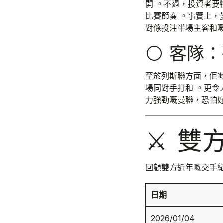
開 。不過，投資者要
比賽節奏 。事實上，
對係投注半場主客和
⚪ 客隊：列
至於列斯聯方面，佢哋
場同對手打和 。更令
力強勁嘅曼聯，恐怕
⚔️ 雙
回顧雙方近年嘅交手
日期
2026/01/04