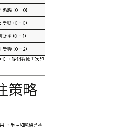
列斯聯 (0 – 0)
 曼聯 (0 – 0)
列斯聯 (0 – 1)
 曼聯 (0 – 2)
-0 。呢個數據再次印
注策略
果 ，半場和嘅機會極