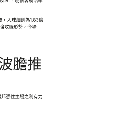
勢如虹，呢個客勝賠率
，入球細則為1.83倍
強攻嘅形勢，今場
極波膽推
達邦憑住主場之利有力