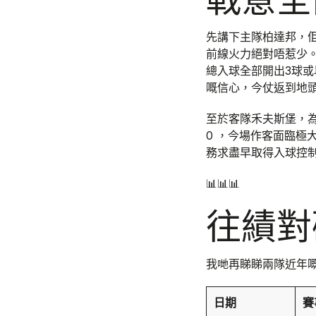
先講下主隊柏達邦，佢
前線火力絕對唔惹少
總入球全部開出3球或
嘅信心，今仗返到地
至於客隊禾夫斯堡，
0 ，今場作客面臨
務求盡早取得入球控制
📊📊📊
往績對
我哋再睇睇兩隊近年
日期
賽