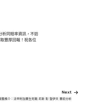
分析同賠率資訊，不妨
贏取豐厚回報！祝各位
Next
波膽推介：法甲附加賽生死戰 尼斯 對 聖伊天 賽前分析