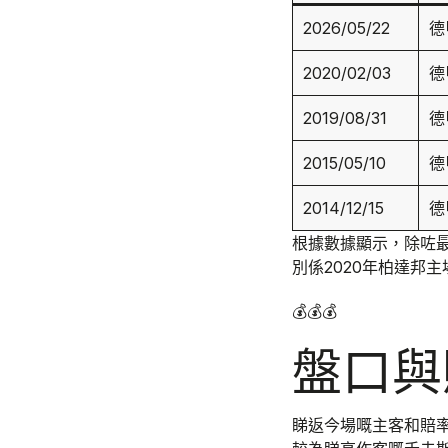
2026/05/22
德
2020/02/03
德
2019/08/31
德
2015/05/10
德
2014/12/15
德
根據數據顯示，除咗
別係2020年柏達邦
💰💰💰
盤口與
睇返今場嘅主客和賠率，