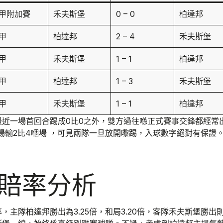
甲附加賽
禾夫斯堡
0 – 0
柏達邦
甲
柏達邦
2 – 4
禾夫斯堡
甲
禾夫斯堡
1 – 1
柏達邦
甲
柏達邦
1 – 3
禾夫斯堡
甲
禾夫斯堡
1 – 1
柏達邦
最近一場首回合踢成0比0之外，雙方過往喺正式賽事交鋒都經常
主場輸2比4嗰場 ，可見兩隊一旦放開嚟踢，入球數字絕對有保證
賠率分析
主隊柏達邦勝出為3.25倍，和局3.20倍，客隊禾夫斯堡勝出則為