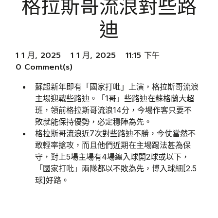
格拉斯哥流浪對些路
迪
1 1 月, 2025
1 1 月, 2025
11:15 下午
0 Comment(s)
蘇超新年即有「國家打吡」上演，格拉斯哥流浪
主場迎戰些路迪。「1哥」些路迪在蘇格蘭大超
班，領前格拉斯哥流浪14分，今場作客只要不
敗就能保持優勢，必定穩陣為先。
格拉斯哥流浪近7次對些路迪不勝，今仗當然不
敢輕率搶攻，而且他們近期在主場踢法甚為保
守，對上5場主場有4場總入球開2球或以下，
「國家打吡」兩隊都以不敗為先，博入球細[2.5
球]好路。