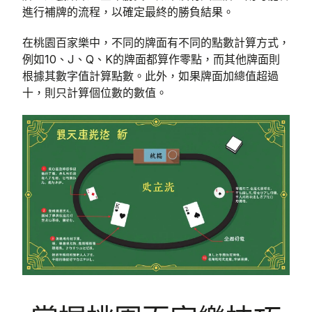
進行補牌的流程，以確定最終的勝負結果。
在桃園百家樂中，不同的牌面有不同的點數計算方式，
例如10、J、Q、K的牌面都算作零點，而其他牌面則
根據其數字值計算點數。此外，如果牌面加總值超過
十，則只計算個位數的數值。