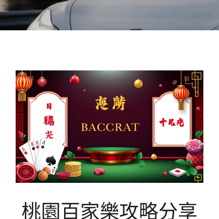
桃園百家樂攻略分享