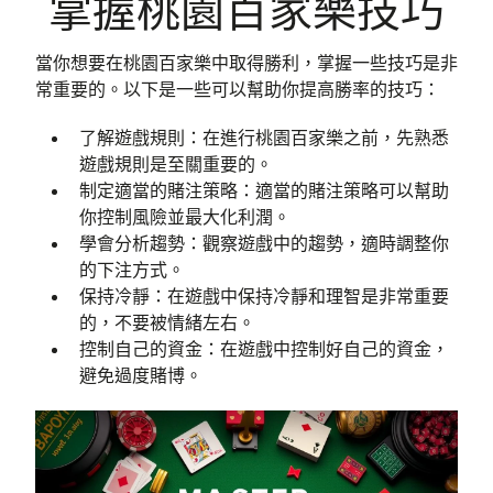
掌握桃園百家樂技巧
當你想要在桃園百家樂中取得勝利，掌握一些技巧是非
常重要的。以下是一些可以幫助你提高勝率的技巧：
了解遊戲規則：在進行桃園百家樂之前，先熟悉
遊戲規則是至關重要的。
制定適當的賭注策略：適當的賭注策略可以幫助
你控制風險並最大化利潤。
學會分析趨勢：觀察遊戲中的趨勢，適時調整你
的下注方式。
保持冷靜：在遊戲中保持冷靜和理智是非常重要
的，不要被情緒左右。
控制自己的資金：在遊戲中控制好自己的資金，
避免過度賭博。