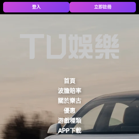
登入
立即註冊
首頁
波膽賠率
關於樂古
優惠
游戲種類
APP下載