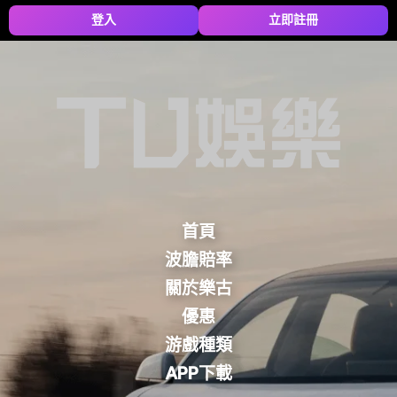
登入
立即註冊
首頁
波膽賠率
關於樂古
優惠
游戲種類
APP下載