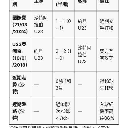
主隊
客隊
備註
期
(半場)
國際賽
沙特阿
1 – 1 (0
約旦
近期交
(21/03
拉伯
– 1)
U23
手打和
/2024)
U23
U23亞
沙特阿
洲盃
約旦
2 – 2 (1
雙方互
拉伯
(10/01
U23
– 0)
有攻守
U23
/2018)
近期走
6勝 1和
得18球
勢 (沙
—
—
3負
失11球
特)
近期盤
近8場7
入球細
路 (沙
—
次<3球
—
機率高
特)
< /td>
達88%
從數據可以睇到，兩隊交手唔係話一面倒，尤其係