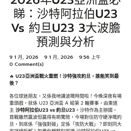
睇：沙特阿拉伯U23
Vs 約旦U23 3大波膽
預測與分析
9 1 月, 2026
9 1 月, 2026
9:56 上午
0 Comment(s)
🔥
U23亞洲盃戰火重燃！沙特強攻約旦，誰能笑到最
後？
各位球迷朋友，又係我哋講波嘅時間啦！今晚深夜有場
重頭戲，就係 U23 亞洲盃 A 組第 2 輪賽事，由東道
主
沙特阿拉伯U23 vs 約旦U23
。沙特作為主辦國，
首戰雖然贏波但贏得有啲驚險，今場對住防守硬淨嘅約
旦，到底係「強強對碰」定係「攻防大戰」？即刻同大
家詳細拆解！如果你想緊貼呢場