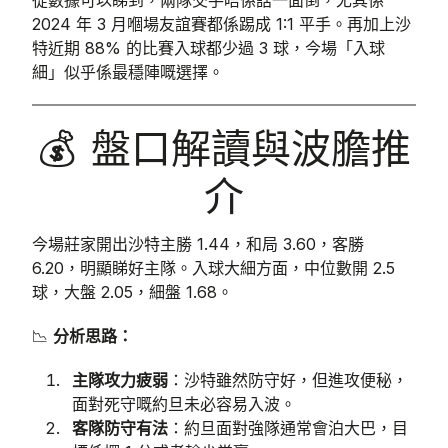
2024 年 3 月嗰場友誼賽都係踢成 1:1 平手。再加上沙
特近期 88% 的比賽入球都少過 3 球，今場「入球
細」似乎係最穩陣嘅選擇。
💰 盤口解讀與波膽推
介
今場莊家開出沙特主勝 1.44，和局 3.60，客勝
6.20，明顯睇好主隊。入球大細方面，中位數開 2.5
球，大盤 2.05，細盤 1.68。
📉
分析思路：
主隊攻力疲弱
：沙特雖然防守好，但進攻便秘，
面對死守嘅約旦未必容易入波。
客隊防守有法
：約旦面對強隊通常會泊大巴，目