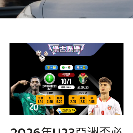
2026年U23亞洲盃必