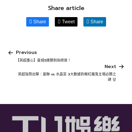
Share article
Share
Tweet
Share
Previous
【英超重心】曼城5連勝劍指榜首！
Next
英超強勢出擊：曼聯 vs 水晶宮 3大數據拆解紅魔鬼主場必勝之
謎 👹