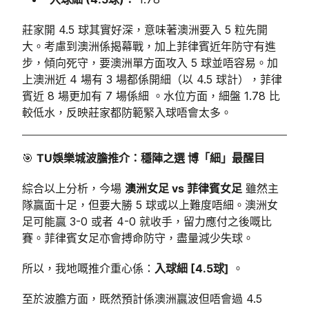
莊家開 4.5 球其實好深，意味著澳洲要入 5 粒先開
大。考慮到澳洲係揭幕戰，加上菲律賓近年防守有進
步，傾向死守，要澳洲單方面攻入 5 球並唔容易。加
上澳洲近 4 場有 3 場都係開細（以 4.5 球計），菲律
賓近 8 場更加有 7 場係細 。水位方面，細盤 1.78 比
較低水，反映莊家都防範緊入球唔會太多。
🎯
TU娛樂城波膽推介：穩陣之選 博「細」最醒目
綜合以上分析，今場
澳洲女足 vs 菲律賓女足
雖然主
隊贏面十足，但要大勝 5 球或以上難度唔細。澳洲女
足可能贏 3-0 或者 4-0 就收手，留力應付之後嘅比
賽。菲律賓女足亦會搏命防守，盡量減少失球。
所以，我地嘅推介重心係：
入球細 [4.5球]
。
至於波膽方面，既然預計係澳洲贏波但唔會過 4.5