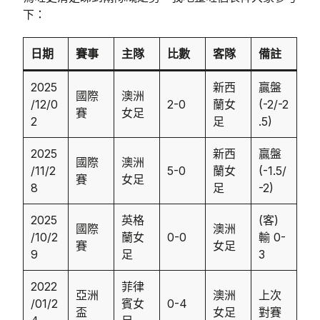
下：
日期
賽事
主隊
比數
客隊
備註
2025
新西
贏盤
國際
澳洲
/12/0
2-0
蘭女
(-2/-2
賽
女足
2
足
.5)
2025
新西
贏盤
國際
澳洲
/11/2
5-0
蘭女
(-1.5/
賽
女足
8
足
-2)
2025
英格
(客)
國際
澳洲
/10/2
蘭女
0-0
輸 0-
賽
女足
9
足
3
2022
菲律
亞洲
澳洲
上次
/01/2
賓女
0-4
盃
女足
對賽