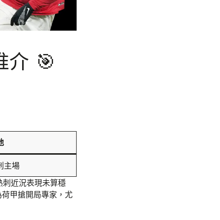
介 🎯
地
刺主場
熱刺近況表現未算穩
為荷甲搶開局專家，尤