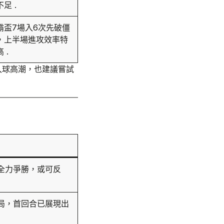
足 .
霸盃7場入6次先破僵
，上半場進攻效率特
 .
入球高潮，也建議嘗試
全力爭勝，或可反
局，首回合已展現出