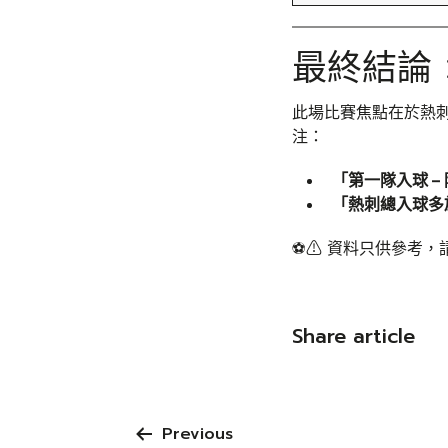
最終結論 
此場比賽焦點在於熱
注：
「第一隊入球 –
「熱刺總入球多於 
⚽⚠ 資料只供參考，
Share article
Previous