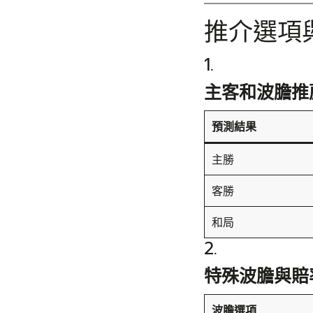
推介選項與
1.
主客和波膽推
預測結果
主勝
客勝
和局
2.
特殊波膽與賠
波膽選項