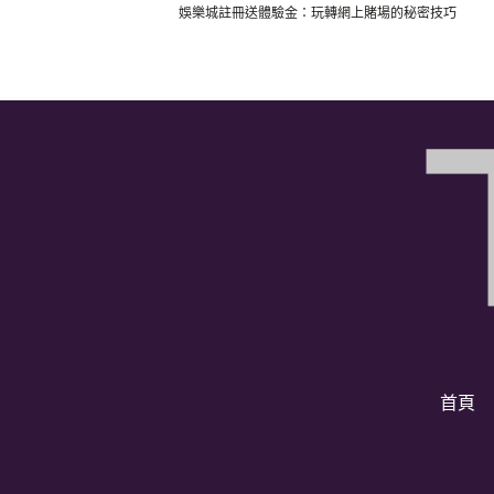
娛樂城註冊送體驗金：玩轉網上賭場的秘密技巧
首頁