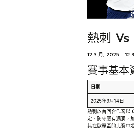
熱刺 Vs
12 3 月, 2025
12 
賽事基本
日期
2025年3月14日
熱刺於首回合作客以
定，防守屢有漏洞，
其在歐霸盃的比賽中過