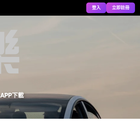
登入
立即註冊
APP下載