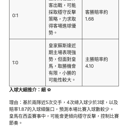
客出戰，可能
採取穩守反擊
客勝賠率約
0:1
策略，力求取
1.68
得客場進球優
勢。
皇家蘇斯達近
期主場表現強
勢，但面對皇
主勝賠率約
1:0
馬，取勝機會
4.10
有限，小勝的
可能性較大。
入球大細推介：細
⚽️
理由：基於兩隊近5次交手，4次總入球少於3球，以及
賠率1.87的入球細盤口，預測本場比賽入球數較少。
皇馬在西盃賽事中，可能會更傾向穩守反擊，控制比賽
節奏。