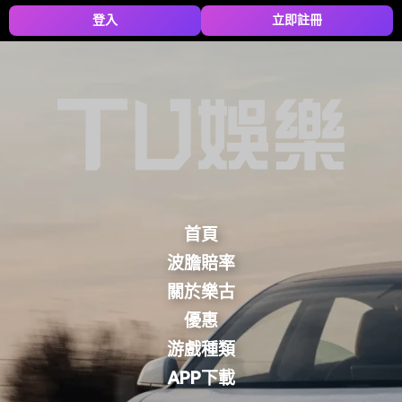
登入
立即註冊
首頁
波膽賠率
關於樂古
優惠
游戲種類
APP下載