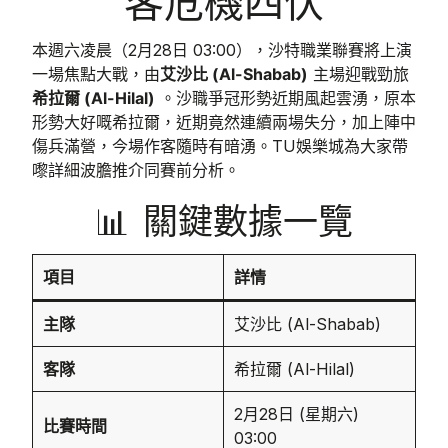
客危機四伏
本週六凌晨（2月28日 03:00），沙特職業聯賽將上演
一場焦點大戰，由
艾沙比 (Al-Shabab)
主場迎戰勁旅
希拉爾 (Al-Hilal)
。沙職爭冠形勢近期風起雲湧，原本
形勢大好嘅希拉爾，近期竟然連續兩場失分，加上陣中
傷兵滿營，今場作客隨時有暗湧。TU娛樂城為大家帶
嚟詳細波膽推介同賽前分析。
📊 關鍵數據一覽
項目
詳情
主隊
艾沙比 (Al-Shabab)
客隊
希拉爾 (Al-Hilal)
2月28日 (星期六)
比賽時間
03:00