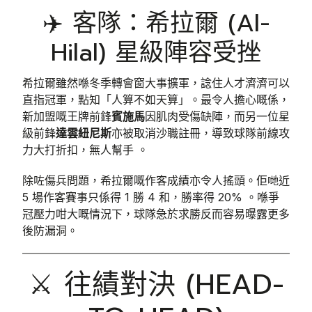
✈️ 客隊：希拉爾 (Al-
Hilal) 星級陣容受挫
希拉爾雖然喺冬季轉會窗大事擴軍，諗住人才濟濟可以
直指冠軍，點知「人算不如天算」。最令人擔心嘅係，
新加盟嘅王牌前鋒
賓施馬
因肌肉受傷缺陣，而另一位星
級前鋒
達雲紐尼斯
亦被取消沙職註冊，導致球隊前線攻
力大打折扣，無人幫手 。
除咗傷兵問題，希拉爾嘅作客成績亦令人搖頭。佢哋近
5 場作客賽事只係得 1 勝 4 和，勝率得 20% 。喺爭
冠壓力咁大嘅情況下，球隊急於求勝反而容易曝露更多
後防漏洞。
⚔️ 往績對決 (HEAD-