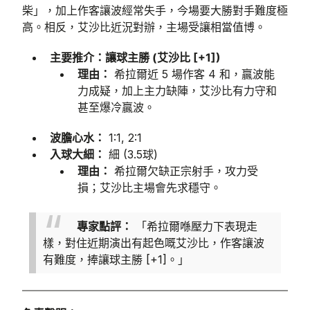
柴」，加上作客讓波經常失手，今場要大勝對手難度極
高。相反，艾沙比近況對辦，主場受讓相當值博。
主要推介：
讓球主勝 (艾沙比 [+1])
理由：
希拉爾近 5 場作客 4 和，贏波能
力成疑，加上主力缺陣，艾沙比有力守和
甚至爆冷贏波。
波膽心水：
1:1, 2:1
入球大細：
細 (3.5球)
理由：
希拉爾欠缺正宗射手，攻力受
損；艾沙比主場會先求穩守。
專家點評：
「希拉爾喺壓力下表現走
樣，對住近期演出有起色嘅艾沙比，作客讓波
有難度，捧讓球主勝 [+1]。」