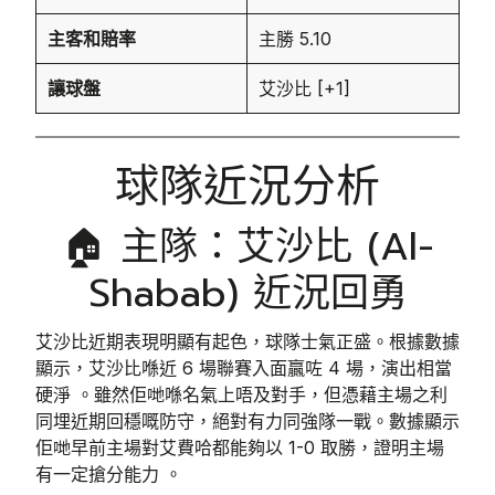
主客和賠率
主勝 5.10
讓球盤
艾沙比 [+1]
球隊近況分析
🏠 主隊：艾沙比 (Al-
Shabab) 近況回勇
艾沙比近期表現明顯有起色，球隊士氣正盛。根據數據
顯示，艾沙比喺近 6 場聯賽入面贏咗 4 場，演出相當
硬淨 。雖然佢哋喺名氣上唔及對手，但憑藉主場之利
同埋近期回穩嘅防守，絕對有力同強隊一戰。數據顯示
佢哋早前主場對艾費哈都能夠以 1-0 取勝，證明主場
有一定搶分能力 。