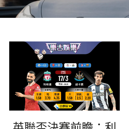
英聯盃決賽前瞻：利