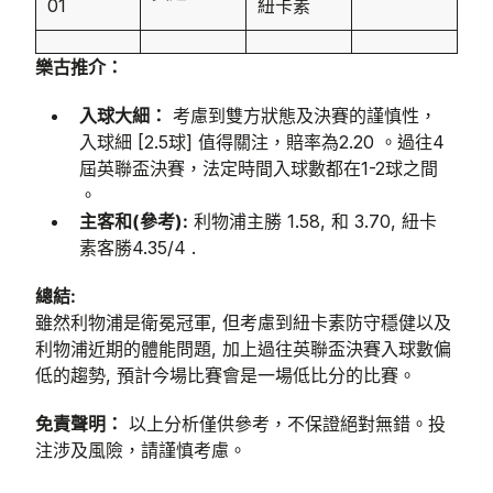
01
紐卡素
樂古推介：
入球大細：
考慮到雙方狀態及決賽的謹慎性，
入球細 [2.5球] 值得關注，賠率為2.20 。過往4
屆英聯盃決賽，法定時間入球數都在1-2球之間
。
主客和(參考):
利物浦主勝 1.58, 和 3.70, 紐卡
素客勝4.35/4 .
總結:
雖然利物浦是衛冕冠軍, 但考慮到紐卡素防守穩健以及
利物浦近期的體能問題, 加上過往英聯盃決賽入球數偏
低的趨勢, 預計今場比賽會是一場低比分的比賽。
免責聲明：
以上分析僅供參考，不保證絕對無錯。投
注涉及風險，請謹慎考慮。