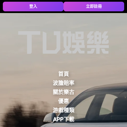
登入
立即註冊
首頁
波膽賠率
關於樂古
優惠
游戲種類
APP下載