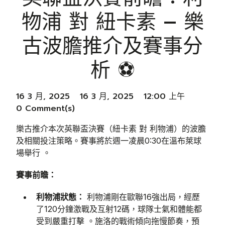
物浦 對 紐卡素 – 樂
古波膽推介及賽事分
析 ⚽️
16 3 月, 2025
16 3 月, 2025
12:00 上午
0 Comment(s)
樂古推介本次英聯盃決賽（紐卡素 對 利物浦）的波膽
及相關投注策略。賽事將於週一凌晨0:30在溫布萊球
場舉行 。
賽事前瞻：
利物浦狀態：
利物浦剛在歐聯16強出局，經歷
了120分鐘激戰及互射12碼，球隊士氣和體能都
受到嚴重打擊 。施洛的戰術傾向拖慢節奏，預