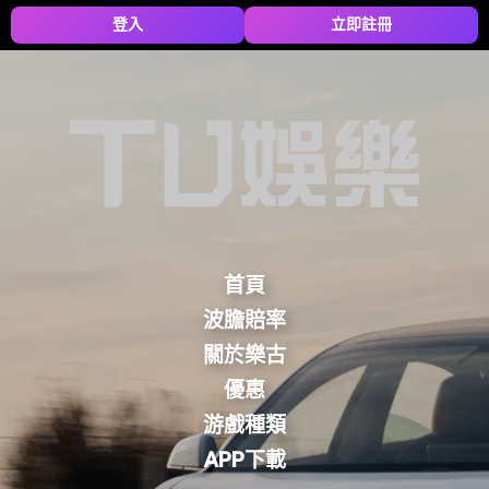
登入
立即註冊
首頁
波膽賠率
關於樂古
優惠
游戲種類
APP下載