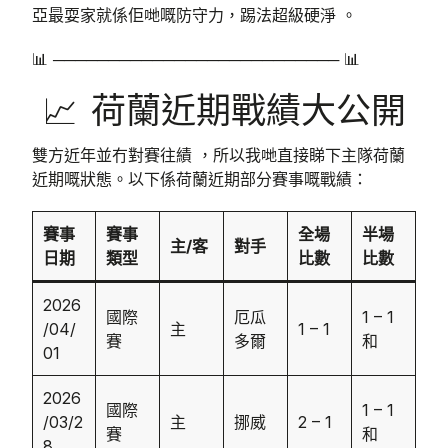
亞最耍家就係佢哋嘅防守力，踢法超級硬淨 。
📊 ────────────────────────── 📊
📈 荷蘭近期戰績大公開
雙方近年並冇對賽往績 ，所以我哋直接睇下主隊荷蘭
近期嘅狀態。以下係荷蘭近期部分賽事嘅戰績：
賽事
賽事
全場
半場
主/客
對手
日期
類型
比數
比數
2026
國際
厄瓜
1 – 1
/04/
主
1 – 1
賽
多爾
和
01
2026
國際
1 – 1
/03/2
主
挪威
2 – 1
賽
和
8