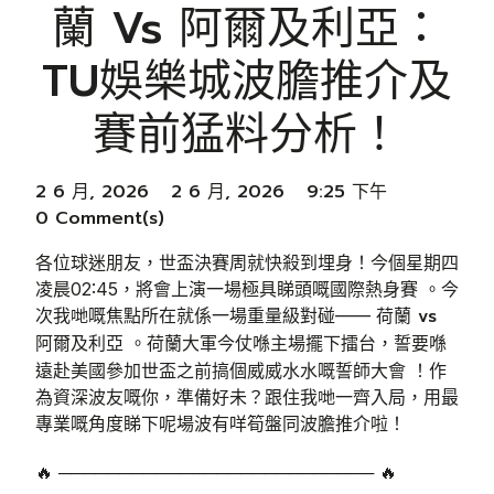
蘭 Vs 阿爾及利亞：
TU娛樂城波膽推介及
賽前猛料分析！
2 6 月, 2026
2 6 月, 2026
9:25 下午
0 Comment(s)
各位球迷朋友，世盃決賽周就快殺到埋身！今個星期四
凌晨02:45，將會上演一場極具睇頭嘅國際熱身賽 。今
荷蘭 vs
次我哋嘅焦點所在就係一場重量級對碰——
阿爾及利亞
。荷蘭大軍今仗喺主場擺下擂台，誓要喺
遠赴美國參加世盃之前搞個威威水水嘅誓師大會 ！作
為資深波友嘅你，準備好未？跟住我哋一齊入局，用最
專業嘅角度睇下呢場波有咩筍盤同波膽推介啦！
🔥 ────────────────────────── 🔥