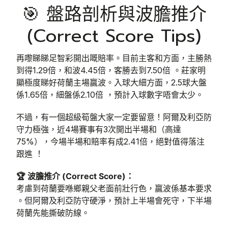
🎯 盤路剖析與波膽推介
(Correct Score Tips)
再嚟睇睇足智彩開出嘅賠率。目前主客和方面，主勝熱
到得1.29倍，和波4.45倍，客勝去到7.50倍 。莊家明
顯極度睇好荷蘭主場贏波。入球大細方面，2.5球大盤
係1.65倍，細盤係2.10倍 ，預計入球數字唔會太少。
不過，有一個超級筍盤大家一定要留意！阿爾及利亞防
守力極強，近4場賽事有3次開出半場和（高達
75%），今場半場和賠率有成2.41倍，絕對值得落注
跟進 ！
🏆 波膽推介 (Correct Score)：
考慮到荷蘭要喺鄉親父老面前壯行色，贏波係基本要求
。但阿爾及利亞防守硬淨，預計上半場會死守，下半場
荷蘭先能撕破防線。