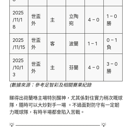
2025
世盃
立陶
1 – 0
/11/1
主
4 – 0
外
宛
勝
8
2025
世盃
0 – 1
客
波蘭
1 – 1
/11/15
外
負
2025
世盃
3 – 0
/10/1
主
芬蘭
4 – 0
外
勝
3
(數據來源：參考足智彩及相關賽果紀錄
睇得出荷蘭喺主場特別醒神，尤其係對住實力稍次嘅球
隊，隨時可以大炒對手一場 。不過面對防守有一定韌
力嘅球隊，有時半場都會陷入苦戰。
💡 ────────────────────────── 💡