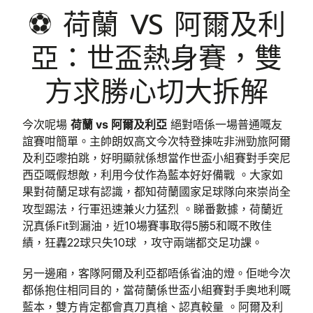
⚽ 荷蘭 VS 阿爾及利
亞：世盃熱身賽，雙
方求勝心切大拆解
今次呢場
荷蘭 vs 阿爾及利亞
絕對唔係一場普通嘅友
誼賽咁簡單。主帥朗奴高文今次特登揀咗非洲勁旅阿爾
及利亞嚟拍跳，好明顯就係想當作世盃小組賽對手突尼
西亞嘅假想敵，利用今仗作為藍本好好備戰 。大家如
荷蘭國家足球隊
果對荷蘭足球有認識，都知
向來崇尚全
攻型踢法，行軍迅速兼火力猛烈 。睇番數據，荷蘭近
況真係Fit到漏油，近10場賽事取得5勝5和嘅不敗佳
績，狂轟22球只失10球 ，攻守兩端都交足功課。
另一邊廂，客隊阿爾及利亞都唔係省油的燈。佢哋今次
都係抱住相同目的，當荷蘭係世盃小組賽對手奧地利嘅
藍本，雙方肯定都會真刀真槍、認真較量 。阿爾及利