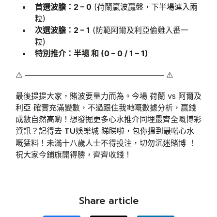
首選波膽：2 – 0
(荷蘭贏波贏盤，下半場連入兩
粒)
次選波膽：2 – 1
(防範阿爾及利亞偷雞入番一
粒)
特別推介：半場 和 (0 – 0 / 1 – 1)
⚠️ ────────────────────────── ⚠️
最後提提大家，賭波要量力而為。今場 荷蘭 vs 阿爾及
利亞 確實充滿變數，不過跟住我哋嘅數據分析，贏錢
成數自然高啲！想發掘更多心水推介同埋最齊全嘅博彩
TU娛樂城
資訊？記得去
睇睇啦，包你搵到最啱心水
嘅猛料！未滿十八歲人士不得投注，切勿沉迷賭博 ！
祝大家今鋪旗開得勝，齊齊收錢！
Share article