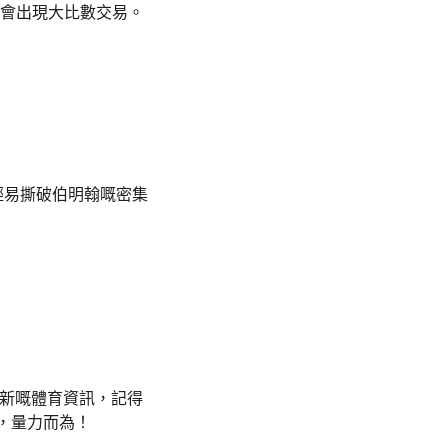
必會出現大比數交易。
輕易撕破伯明翰嘅密集
最新嘅體育資訊，記得
，量力而為！