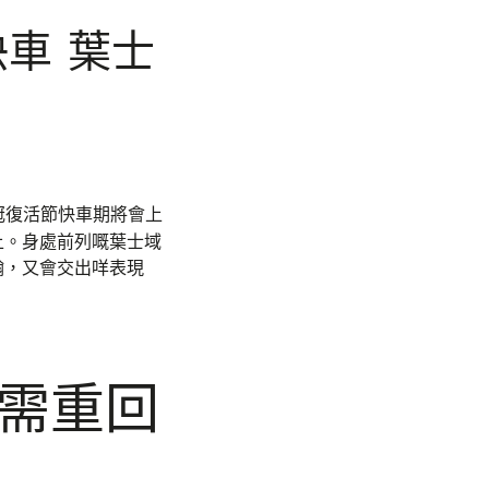
車 葉士
英冠復活節快車期將會上
上。身處前列嘅葉士域
翰，又會交出咩表現
需重回