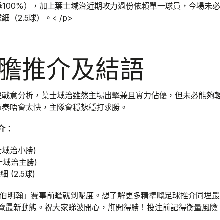
球達100%），加上葉士域治近期攻力過份依賴單一球員，今場未
（2.5球）。< /p>
膽推介及結語
埋戰意分析，葉士域治雖然主場出擊兼且實力佔優，但未必能夠
節奏唔會太快，主隊會穩紮穩打求勝。
介：
葉士域治小勝)
葉士域治主勝)
 (2.5球)
s 伯明翰」賽事前瞻就到呢度。想了解更多精準嘅足球推介同埋
覽最新動態。祝大家睇波開心，旗開得勝！投注前記得衡量風險