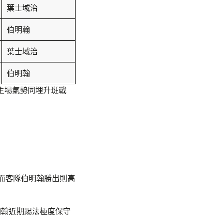
葉士域治
伯明翰
葉士域治
伯明翰
主場氣勢同埋升班戰
，而客隊伯明翰勝出則高
伯明翰近期踢法極度保守