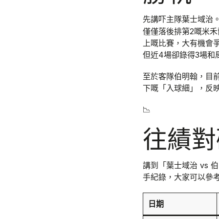
先講吓主隊葉士域治
僅僅落後排第2嘅米禾
上嘅比賽，大有機會爭
但近4場卻錄得3場和
至於客隊伯明翰，目前
下嘅「入球細」，反
📉
往績對
講到「葉士域治 vs
手紀錄，大家可以參
日期