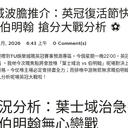
城波膽推介：英冠復活節快
s 伯明翰 搶分大戰分析 ⚽
 月, 2026
6:43 上午
0 Comment(s)
TU娛樂城
迎嚟到
嘅英冠賽事預測專區。今個星期一晚22:00，
 。我哋今次嘅焦點將會放喺「葉士域治 vs 伯明翰」呢場對決
資格，今仗喺主場必定會拼盡全力；而排喺中游無慾無求嘅伯明
入分析呢場英冠大戰啦！
況分析：葉士域治急
伯明翰無心戀戰