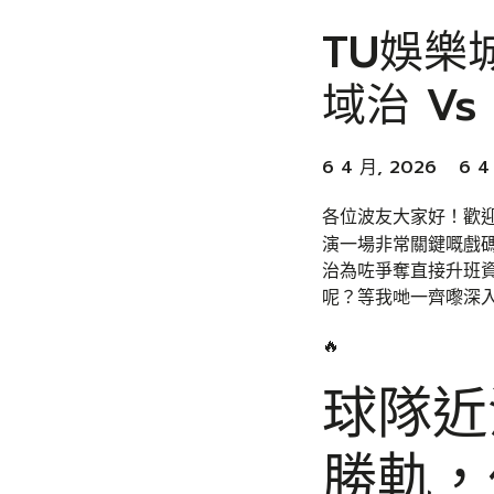
TU娛樂
域治 V
6 4 月, 2026
6 4
各位波友大家好！歡
演一場非常關鍵嘅戲碼
治為咗爭奪直接升班
呢？等我哋一齊嚟深
🔥
球隊近
勝軌，