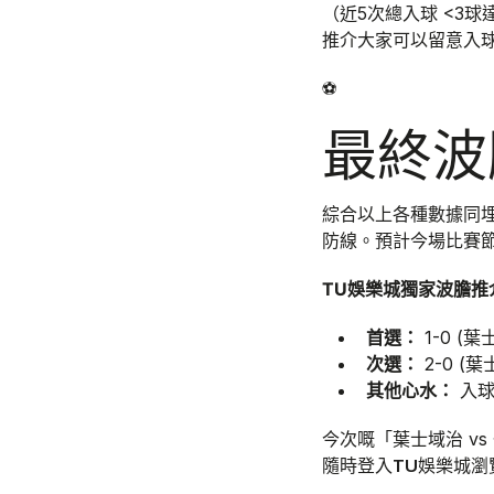
（近5次總入球 <3
推介大家可以留意入球細
⚽
最終波
綜合以上各種數據同
防線。預計今場比賽
TU娛樂城獨家波膽推
首選：
1-0 (
次選：
2-0 (
其他心水：
入球細
今次嘅「葉士域治 v
TU娛樂城
隨時登入
瀏