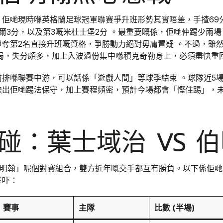
英格蘭足球冠軍聯賽
。佢哋現時喺
爭升班形勢其實唔差，手揸69
爾3分，以及第3嘅米杜士堡2分 。最重要嘅係，佢哋仲踢少兩
奪第2名直接升班嘅資格，爭勝動力絕對毋庸置疑 。不過，雖
局，失分頗多，加上入波過份集中喺積克奇勒身上，必須盡快重回
排喺聯賽中游，可以話係「遊戲人間」等球季結束 。球隊近5
映出佢哋踢法保守，加上賽程頻密，預計今場都會「慳住踢」，未
碰：葉士域治 VS 
 伯明翰」呢個對賽組合，雙方近年嘅交手都互有勝負。以下係佢
考吓：
賽事
主隊
比數 (半場)