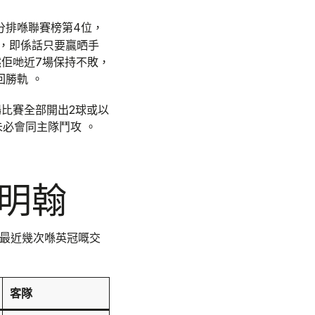
分排喺聯賽榜第4位，
場，即係話只要贏晒手
然佢哋近7場保持不敗，
勝軌 。
場比賽全部開出2球或以
必會同主隊鬥攻 。
伯明翰
哋最近幾次喺英冠嘅交
客隊