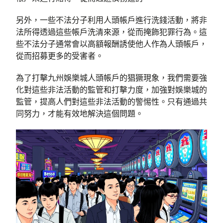
另外，一些不法分子利用人頭帳戶進行洗錢活動，將非
法所得透過這些帳戶洗清來源，從而掩飾犯罪行為。這
些不法分子通常會以高額報酬誘使他人作為人頭帳戶，
從而招募更多的受害者。
為了打擊九州娛樂城人頭帳戶的猖獗現象，我們需要強
化對這些非法活動的監管和打擊力度，加強對娛樂城的
監管，提高人們對這些非法活動的警惕性。只有通過共
同努力，才能有效地解決這個問題。