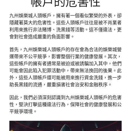
帳戶的危害性
九州娛樂城人頭帳戶，擁有著一個看似繁榮的外表，卻
隱藏著莫大的危害性。這些人頭帳戶往往是被不肖業者
利用來進行非法賭博、洗黑錢等活動。這不僅違法，更
會對社會造成嚴重的負面影響。
首先，九州娛樂城人頭帳戶的存在會為合法的娛樂城營
運帶來不公平競爭，影響整個行業的健康發展。其次，
這些帳戶的擁有者通常是被迫或被誘騙加入其中，他們
可能會因此陷入犯罪活動中，帶來無法挽回的後果。此
外，這些人頭帳戶還可能被用來進行資金洗錢，進一步
助長黑錢的流通，嚴重損害社會治安和金融秩序。
因此，我們必須深刻認識到九州娛樂城人頭帳戶的危害
性，堅決打擊這種違法行為，保障社會的健康發展和公
平競爭環境。