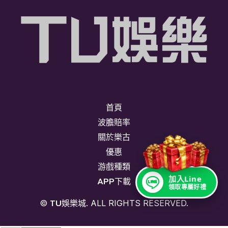
首頁
波膽賠率
關於樂古
優惠
游戲種類
加入Line
APP下載
領取專屬好禮
TU娛樂城
©
. ALL RIGHTS RESERVED.