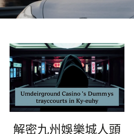
解密九州娛樂城人頭