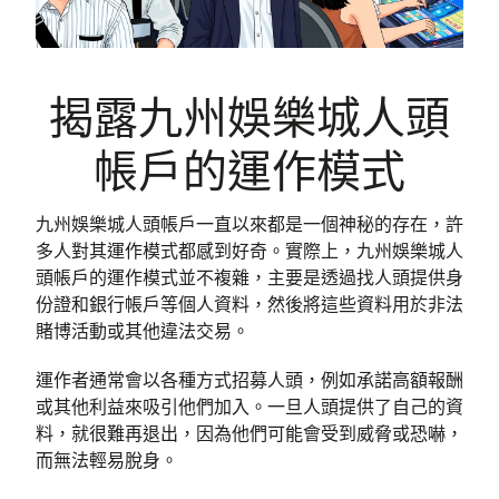
揭露九州娛樂城人頭
帳戶的運作模式
九州娛樂城人頭帳戶一直以來都是一個神秘的存在，許
多人對其運作模式都感到好奇。實際上，九州娛樂城人
頭帳戶的運作模式並不複雜，主要是透過找人頭提供身
份證和銀行帳戶等個人資料，然後將這些資料用於非法
賭博活動或其他違法交易。
運作者通常會以各種方式招募人頭，例如承諾高額報酬
或其他利益來吸引他們加入。一旦人頭提供了自己的資
料，就很難再退出，因為他們可能會受到威脅或恐嚇，
而無法輕易脫身。