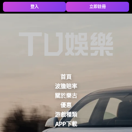
登入
立即註冊
首頁
波膽賠率
關於樂古
優惠
游戲種類
APP下載