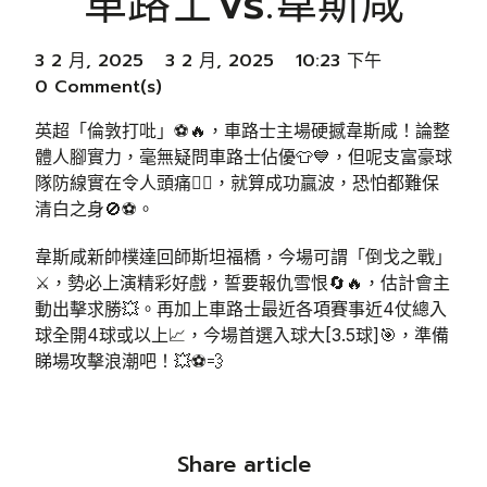
車路士vs.韋斯咸
3 2 月, 2025
3 2 月, 2025
10:23 下午
0 Comment(s)
英超「倫敦打吡」⚽🔥，車路士主場硬撼韋斯咸！論整
體人腳實力，毫無疑問車路士佔優👕💙，但呢支富豪球
隊防線實在令人頭痛🤦‍♂️，就算成功贏波，恐怕都難保
清白之身🚫⚽。
韋斯咸新帥樸達回師斯坦福橋，今場可謂「倒戈之戰」
⚔️，勢必上演精彩好戲，誓要報仇雪恨🔄🔥，估計會主
動出擊求勝💥。再加上車路士最近各項賽事近4仗總入
球全開4球或以上📈，今場首選入球大[3.5球]🎯，準備
睇場攻擊浪潮吧！💥⚽💨
Share article