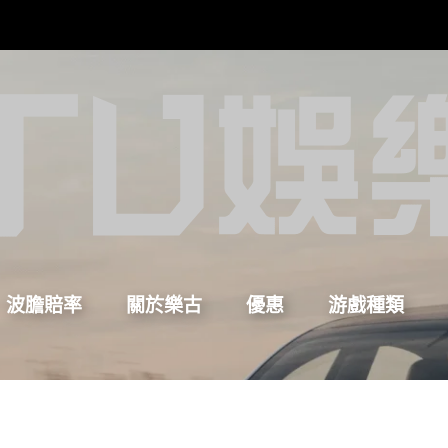
波膽賠率
關於樂古
優惠
游戲種類