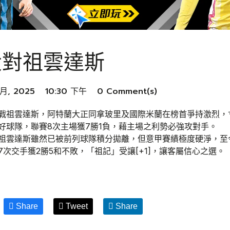
大對祖雲達斯
 月, 2025
10:30 下午
0 Comment(s)
戰祖雲達斯，阿特蘭大正同拿玻里及國際米蘭在榜首爭持激烈，
好球隊，聯賽8次主場獲7勝1負，藉主場之利勢必強攻對手。
祖雲達斯雖然已被前列球隊積分拋離，但意甲賽績極度硬淨，至
7次交手獲2勝5和不敗，「祖記」受讓[+1]，讓客屬信心之選。
Share
Tweet
Share