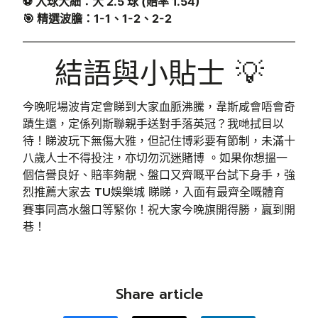
⚽ 入球大細：大 2.5 球 (賠率 1.54)
🎯 精選波膽：1-1、1-2、2-2
結語與小貼士 💡
今晚呢場波肯定會睇到大家血脈沸騰，韋斯咸會唔會奇
蹟生還，定係列斯聯親手送對手落英冠？我哋拭目以
待！睇波玩下無傷大雅，但記住博彩要有節制，未滿十
八歲人士不得投注，亦切勿沉迷賭博 。如果你想搵一
個信譽良好、賠率夠靚、盤口又齊嘅平台試下身手，強
TU娛樂城
烈推薦大家去
睇睇，入面有最齊全嘅體育
賽事同高水盤口等緊你！祝大家今晚旗開得勝，贏到開
巷！
Share article