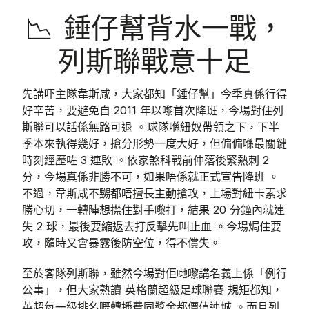
📉 錘仔幫背水一戰，
列斯聯戰意十足
先講吓主隊韋斯咸，大家都知「錘仔幫」今季真係行得
好辛苦，要避免自 2011 年以嚟首次降班，今場對住列
斯聯可以話係無路可退 。球隊喺紐奴帶領之下，下半
季本來執得幾好，搶分形勢一度大好，但偏偏喺最關鍵
時刻經歷咗 3 連敗 。依家煞科戰前仲落後緊熱刺 2
分，今場真係非勝不可，如果唔係就正式宣告降班 。
不過，韋斯咸不嬲都唔擅長主動搶攻，上場對紐卡素求
勝心切，一轉陣想㩒住對手嚟打，結果 20 分鐘內就連
失 2 球，最後要縮返去打反擊先叫止血 。今場焗住要
攻，隨時又會暴露後防空位，得不償失。
至於客隊列斯聯，雖然今場對佢哋嚟講名義上係「例行
英格蘭超級足球聯賽
公事」，但大家熟讀
規矩都知，
英超每一級排名嘅轉播費同獎金都價值連城 。而且列