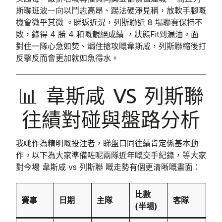
斯聯班波一向以鬥志高昂、踢法硬淨見稱，放軟手腳嘅
機會微乎其微 。睇返近況，列斯聯近 8 場聯賽保持不
敗，錄得 4 勝 4 和嘅靚絕成績 ，狀態Fit到漏油。面
對住一隊心急如焚、焗住搶攻嘅韋斯咸，列斯聯縮後打
反擊反而會更加就如魚得水。
📊 韋斯咸 VS 列斯聯
往績對碰與盤路分析
我哋作為精明嘅投注者，睇盤口同往績肯定係基本動
作。以下為大家準備咗呢兩隊近年嘅交手紀錄，等大家
對今場 韋斯咸 vs 列斯聯 嘅走勢有個更清晰嘅畫面：
比數
賽事
日期
主隊
客隊
(半場)