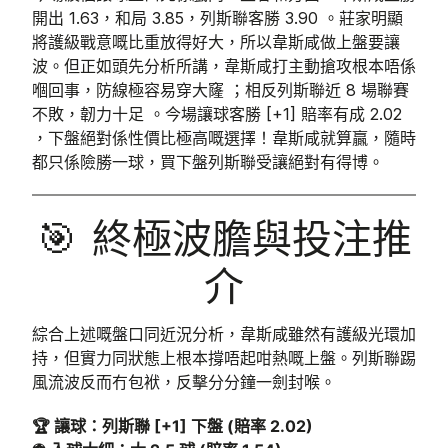
開出 1.63，和局 3.85，列斯聯客勝 3.90 。莊家明顯
將護級戰意嘅比重放得好大，所以韋斯咸做上盤要讓
波。但正如頭先分析所講，韋斯咸打主動搶攻根本唔係
嗰回事，防線極容易穿大窿 ；相反列斯聯近 8 場聯賽
不敗，韌力十足 。今場讓球客勝 [+1] 賠率有成 2.02
，下盤絕對係性價比極高嘅選擇！韋斯咸就算贏，隨時
都只係險勝一球，買下盤列斯聯受讓絕對有得博。
🎯 終極波膽與投注推
介
綜合上述嘅盤口同近況分析，韋斯咸雖然有護級光環加
持，但實力同狀態上根本撐唔起咁熱嘅上盤。列斯聯踢
風流波反而冇包袱，反擊分分鐘一劍封喉。
🏆 讓球：列斯聯 [+1] 下盤 (賠率 2.02)