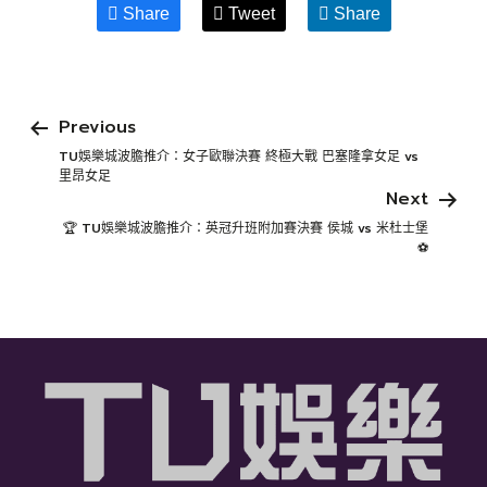
Share
Tweet
Share
Previous
TU娛樂城波膽推介：女子歐聯決賽 終極大戰 巴塞隆拿女足 vs
里昂女足
Next
🏆 TU娛樂城波膽推介：英冠升班附加賽決賽 侯城 vs 米杜士堡
⚽