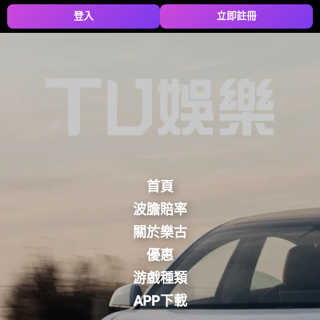
登入
立即註冊
首頁
波膽賠率
關於樂古
優惠
游戲種類
APP下載