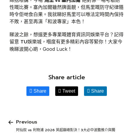
性嘅比賽。塞內加爾雖然牌面靚，但馬里嘅防守紀律隨
時令佢哋食白果。我就睇好馬里可以喺法定時間內保持
不敗，甚至再演「和波專家」本色！
睇波之餘，想搵更多專業嘅體育資訊同娛樂平台？記得
TU娛樂城
留意
，嗰度有更多精彩內容等緊你！大家今
晚睇波開心啲，Good Luck！
Share article
Share
Tweet
Share
Previous
阿仙奴 vs 利物浦 2026 英超巔峰對決！3大必中波膽推介與獨