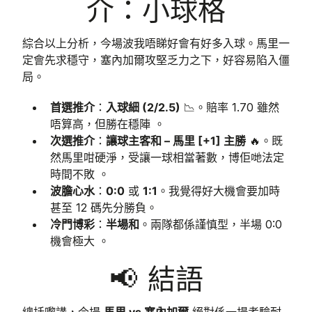
介：小球格
綜合以上分析，今場波我唔睇好會有好多入球。馬里一
定會先求穩守，塞內加爾攻堅乏力之下，好容易陷入僵
局。
首選推介
：
入球細 (2/2.5)
📉。賠率 1.70 雖然
唔算高，但勝在穩陣 。
次選推介
：
讓球主客和 – 馬里 [+1] 主勝
🔥。既
然馬里咁硬淨，受讓一球相當著數，博佢哋法定
時間不敗 。
波膽心水
：
0:0
或
1:1
。我覺得好大機會要加時
甚至 12 碼先分勝負。
冷門博彩
：
半場和
。兩隊都係謹慎型，半場 0:0
機會極大 。
📢 結語
總括嚟講，今場
馬里 vs 塞內加爾
絕對係一場考驗耐