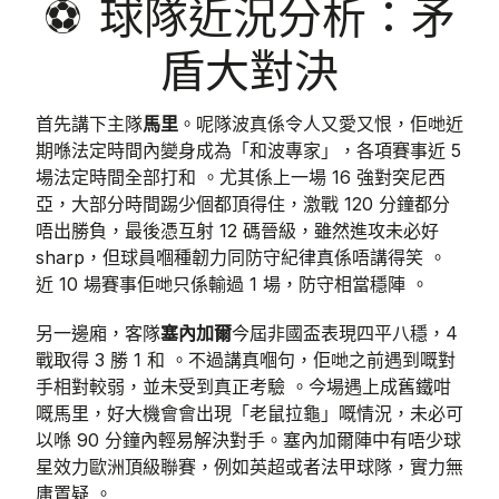
⚽ 球隊近況分析：矛
盾大對決
首先講下主隊
馬里
。呢隊波真係令人又愛又恨，佢哋近
期喺法定時間內變身成為「和波專家」，各項賽事近 5
場法定時間全部打和 。尤其係上一場 16 強對突尼西
亞，大部分時間踢少個都頂得住，激戰 120 分鐘都分
唔出勝負，最後憑互射 12 碼晉級，雖然進攻未必好
sharp，但球員嗰種韌力同防守紀律真係唔講得笑 。
近 10 場賽事佢哋只係輸過 1 場，防守相當穩陣 。
另一邊廂，客隊
塞內加爾
今屆非國盃表現四平八穩，4
戰取得 3 勝 1 和 。不過講真嗰句，佢哋之前遇到嘅對
手相對較弱，並未受到真正考驗 。今場遇上成舊鐵咁
嘅馬里，好大機會會出現「老鼠拉龜」嘅情況，未必可
以喺 90 分鐘內輕易解決對手。塞內加爾陣中有唔少球
星效力歐洲頂級聯賽，例如英超或者法甲球隊，實力無
庸置疑 。