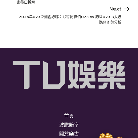
家盤口拆解
Next
2026年U23亞洲盃必睇：沙特阿拉伯U23 vs 約旦U23 3大波
膽預測與分析
首頁
波膽賠率
關於樂古