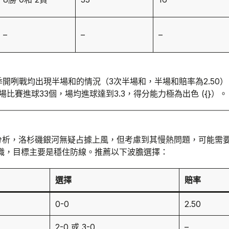
–
–
–
季開咧戰均出現半場和的情況（3次半場和，半場和賠率為2.50）
場比賽進球33個，場均進球達到3.3，得分能力極為出色 ({}）。
分析，洛杉磯銀河無疑占據上風，但考慮到其慢熱問題，可能需
美職，目標主要是穩住防線。推薦以下波膽選擇：
選擇
賠率
0-0
2.50
2-0 或 3-0
–