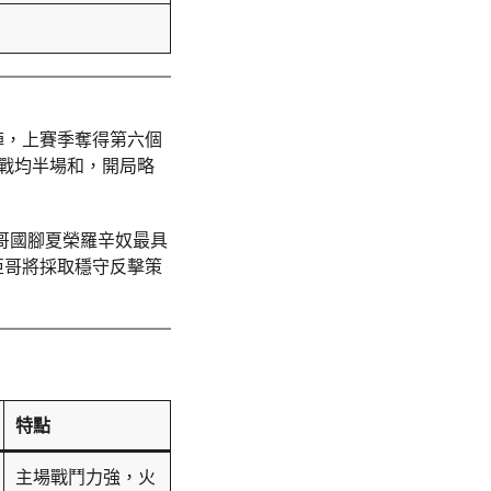
陣，上賽季奪得第六個
戰均半場和，開局略
哥國腳夏榮羅辛奴最具
亞哥將採取穩守反擊策
特點
主場戰鬥力強，火