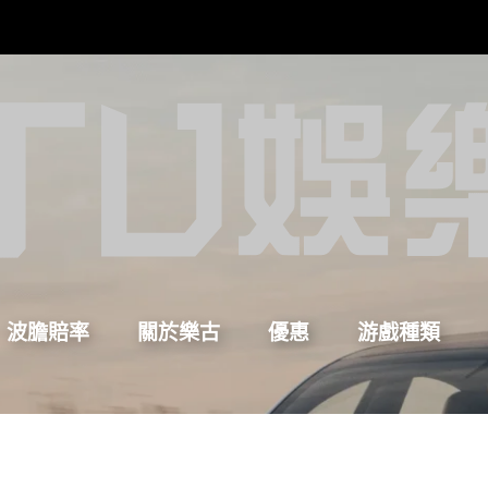
波膽賠率
關於樂古
優惠
游戲種類