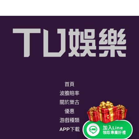
首頁
波膽賠率
關於樂古
優惠
游戲種類
加入Line
APP下載
領取專屬好禮