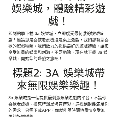
娛樂城，體驗精彩遊
戲！
即刻點擊下載 3a 娛樂城，立即感受最刺激的娛樂遊
戲！無論您是喜歡老虎機還是桌上遊戲，我們都有您喜
歡的遊戲種類。我們致力於提供最好的遊戲體驗，讓您
享受無盡的娛樂和刺激。不要猶豫，現在就下載 3a 娛
樂城，開始您的遊戲之旅吧！
標題2: 3A 娛樂城帶
來無限娛樂樂趣！
3a 娛樂城是一個提供最刺激娛樂遊戲的平台，不論你
喜歡老虎機、撲克牌還是體育博彩，這裡絕對能滿足你
的需求！只需下載APP，你就能隨時隨地盡情享受無
限的娛樂樂趣。