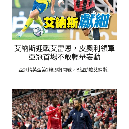
艾納斯迎戰艾雷恩，皮奧利領軍
亞冠首場不敢輕舉妄動
亞冠精英盃第2輪即將開戰，B組勁旅艾納斯...