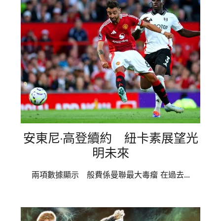
安東尼·高登續約 紐卡素展望光
明未來
兩項數據顯示 般費係曼聯最大毒瘤 在過去...