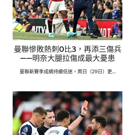
曼聯慘敗熱刺0比3，再添三傷兵
——明奈大腿拉傷成最大憂患
曼聯新賽季成績持續低迷，周日（29日）更...