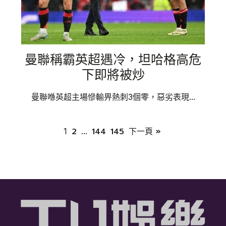
曼聯稱霸英超遇冷，坦哈格高危
下即將被炒
曼聯喺英超主場慘輸畀熱刺3個零，惡劣表現...
2
144
145
下一頁 »
1
...