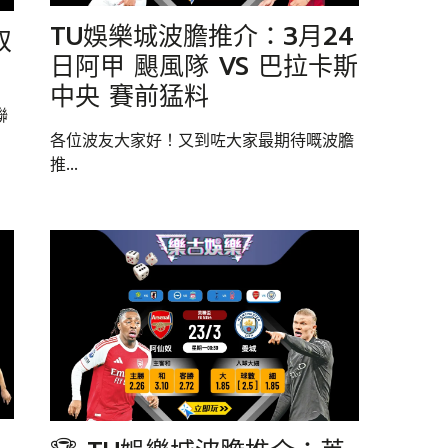
TU娛樂城波膽推介：3月24
奴
日阿甲 颶風隊 VS 巴拉卡斯
中央 賽前猛料
聯
各位波友大家好！又到咗大家最期待嘅波膽
推...