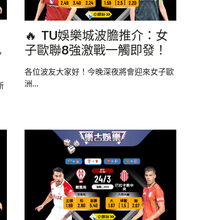
🔥 TU娛樂城波膽推介：女
凰
子歐聯8強激戰一觸即發！
各位波友大家好！今晚深夜將會迎來女子歐
洲...
新