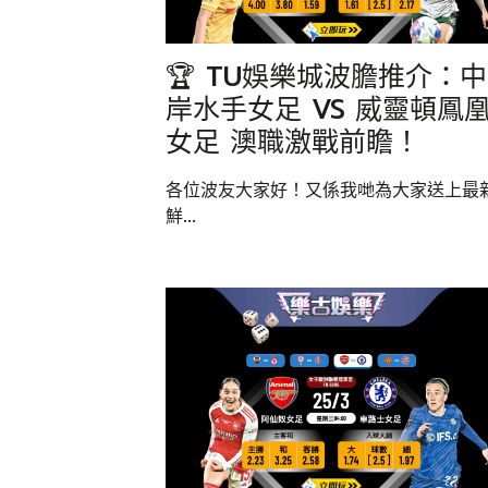
🏆 TU娛樂城波膽推介：中
岸水手女足 VS 威靈頓鳳
女足 澳職激戰前瞻！
各位波友大家好！又係我哋為大家送上最
鮮...