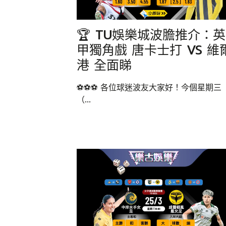
🏆 TU娛樂城波膽推介：英
甲獨角戲 唐卡士打 VS 維
港 全面睇
⚽⚽⚽ 各位球迷波友大家好！今個星期三
（...