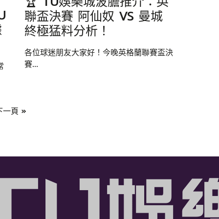
🏆 TU娛樂城波膽推介：英
U
聯盃決賽 阿仙奴 VS 曼城
據
終極猛料分析！
各位球迷朋友大家好！今晚英格蘭聯賽盃決
賽...
常
下一頁 »