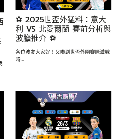
⚽ 2025世盃外猛料：意大
西
利 VS 北愛爾蘭 賽前分析與
波膽推介 ⚽
兵
各位波友大家好！又嚟到世盃外圍賽嘅激戰
時...
我