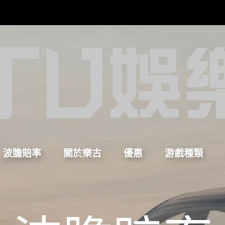
波膽賠率
關於樂古
優惠
游戲種類