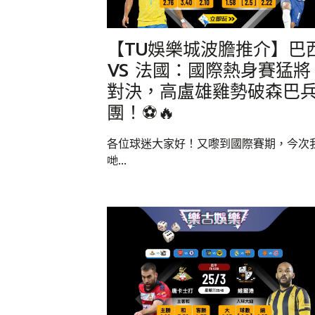
【TU娛樂城波膽推介】巴
VS 法國：國際熱身賽猛將
對決，高盧雄雞勢破森巴
團！⚽️🔥
各位球迷大家好！又嚟到國際賽期，今次
哋...