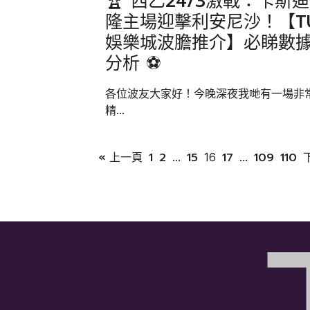
🏆 西乙24/3激戰：卡斯迪
隆主場迎擊利安尼沙！【T
娛樂城波膽推介】必睇數
分析 ⚽
各位波友大家好！今晚深夜我哋有一場非
精...
« 上一頁
1
2
15
17
109
110
...
16
...