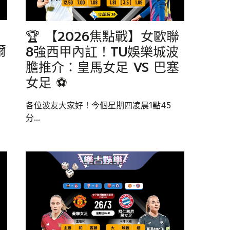
🏆 【2026焦點戰】女歐聯
爾
8強西甲內訌！TU娛樂城波
膽推介：皇馬女足 VS 巴塞
女足 ⚽
各位波友大家好！今個星期四凌晨1點45
分...