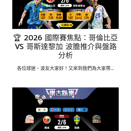
🏆 2026 國際賽焦點：哥倫比亞
VS 哥斯達黎加 波膽推介與盤路
分析
各位球迷、波友大家好！又來到我們為大家帶...