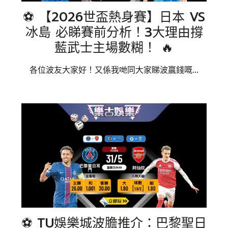
⚽ 【2026世盃熱身賽】日本 VS
冰島 必睇賽前分析！3大理由撐
藍武士主場數糊！ 🔥
各位波友大家好！又係我哋同大家睇波贏錢嘅...
⚽ TU娛樂城波膽推介：巴黎聖日