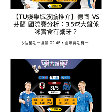
【TU娛樂城波膽推介】德國 VS
芬蘭 國際賽分析：3.5球大盤係
咪實食冇黐牙？
今個星期一凌晨 02:45，國際賽期有一...