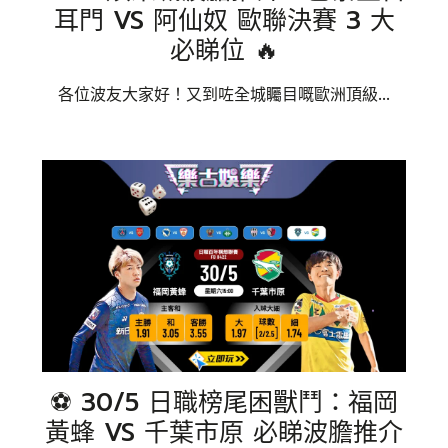
耳門 VS 阿仙奴 歐聯決賽 3 大
必睇位 🔥
各位波友大家好！又到咗全城矚目嘅歐洲頂級...
⚽ 30/5 日職榜尾困獸鬥：福岡
黃蜂 VS 千葉市原 必睇波膽推介