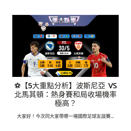
⚽【5大重點分析】波斯尼亞 VS
北馬其頓：熱身賽和局收場機率
極高？
大家好！今次同大家帶嚟一場國際足球友誼賽...