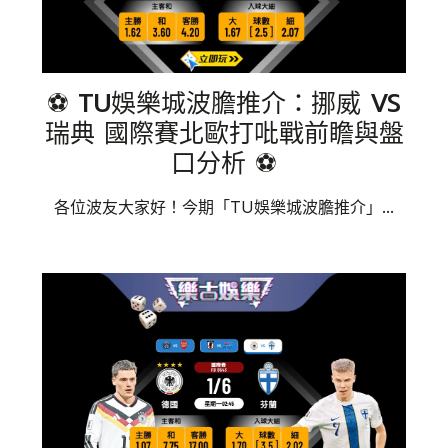
⚽ TU娛樂城波膽推介：挪威 VS
瑞典 國際賽北歐打吡戰前瞻與盤
口分析 ⚽
各位波友大家好！今期「TU娛樂城波膽推介」...