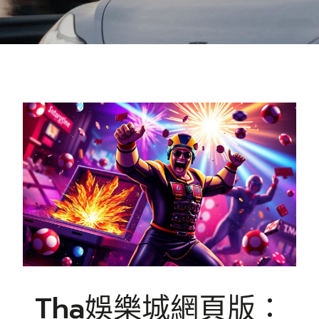
Tha娛樂城網頁版：