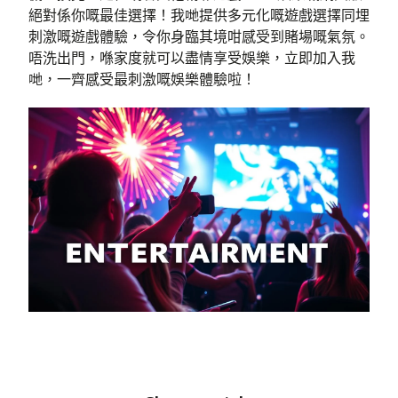
絕對係你嘅最佳選擇！我哋提供多元化嘅遊戲選擇同埋
刺激嘅遊戲體驗，令你身臨其境咁感受到賭場嘅氣氛。
唔洗出門，喺家度就可以盡情享受娛樂，立即加入我
哋，一齊感受最刺激嘅娛樂體驗啦！