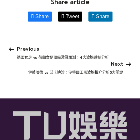
Share article
Share
Tweet
Share
Previous
德國女足 vs 荷蘭女足頂級激戰預測：4大波膽數據分析
Next
伊蒂哈德 vs 艾卡迪沙：沙特國王盃波膽推介分析5大關鍵