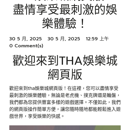
盡情享受最刺激的娛
樂體驗！
30 5 月, 2025
30 5 月, 2025
12:59 上午
0 Comment(s)
歡迎來到THA娛樂城
網頁版
歡迎來到tha娛樂城網頁版！在這裡，您可以盡情享受
最刺激的娛樂體驗，無論是老虎機、撲克牌還是輪盤，
我們都為您提供豐富多樣的遊戲選擇。不僅如此，我們
的網頁版操作簡單方便，讓您隨時隨地都能輕鬆進入遊
戲世界，享受娛樂的快感。