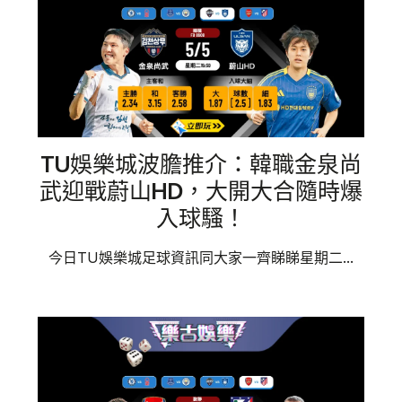
TU娛樂城波膽推介：韓職金泉尚
武迎戰蔚山HD，大開大合隨時爆
入球騷！
今日TU娛樂城足球資訊同大家一齊睇睇星期二...