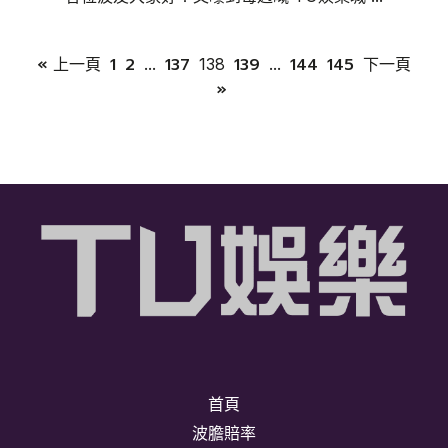
« 上一頁
1
2
137
139
144
145
下一頁
...
138
...
»
首頁
波膽賠率