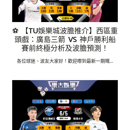
⚽ 【TU娛樂城波膽推介】西區重
頭戲：廣島三箭 VS 神戶勝利船
賽前終極分析及波膽預測！
各位球迷、波友大家好！歡迎嚟到最新一期嘅...